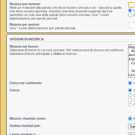
Ricerca per termini:
Metti un
+
davanti alla parola che deve essere cercata e un
-
davanti a quella
C
che deve essere ignorata. Inserisci una lista di parole separate da
|
tra
parentesi se solo una delle parole deve essere cercata. Usa * come
R
abbreviazione per parole parziali.
Ricerca per autore:
Usa * come abbreviazione per parole parziali.
OPZIONI DI RICERCA
Ricerca nei forum:
Seleziona il/i forum in cui vuoi cercare. Per velocizzare la ricerca nei subforum
seleziona il forum principale e abilita la ricerca.
Cerca nei subforum:
S
Cerca:
T
S
S
S
Mostra i risultati come:
M
Ordina risultati per:
Limita risultati a: