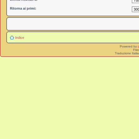
Ritorna ai primi:
Indice
Powered by
Frie
Traduzione Itali