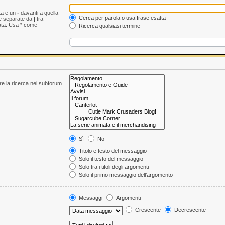
ta e un
-
davanti a quella
Cerca per parola o usa frase esatta
le separate da
|
tra
ata. Usa * come
Ricerca qualsiasi termine
are la ricerca nei subforum
Sì
No
Titolo e testo del messaggio
Solo il testo del messaggio
Solo tra i titoli degli argomenti
Solo il primo messaggio dell’argomento
Messaggi
Argomenti
Crescente
Decrescente