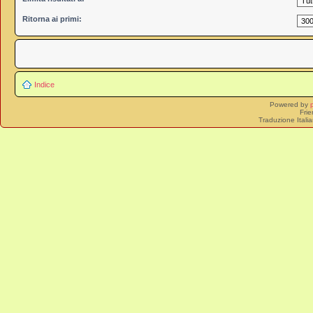
Ritorna ai primi:
Indice
Powered by
Frie
Traduzione Itali