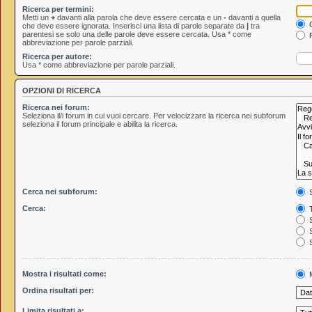
Ricerca per termini:
Metti un
+
davanti alla parola che deve essere cercata e un
-
davanti a quella
C
che deve essere ignorata. Inserisci una lista di parole separate da
|
tra
parentesi se solo una delle parole deve essere cercata. Usa * come
R
abbreviazione per parole parziali.
Ricerca per autore:
Usa * come abbreviazione per parole parziali.
OPZIONI DI RICERCA
Ricerca nei forum:
Seleziona il/i forum in cui vuoi cercare. Per velocizzare la ricerca nei subforum
seleziona il forum principale e abilita la ricerca.
Cerca nei subforum:
S
Cerca:
T
S
S
S
Mostra i risultati come:
M
Ordina risultati per:
Limita risultati a: