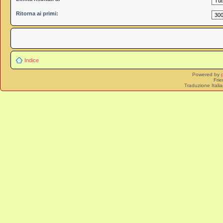
Ritorna ai primi:
Indice
Powered by
Frie
Traduzione Itali