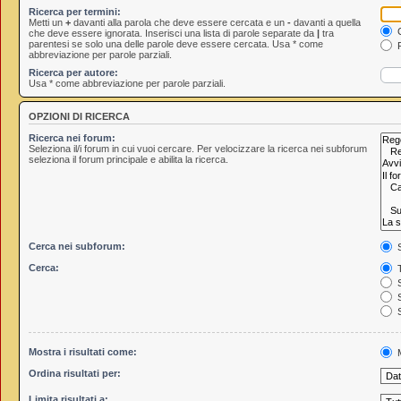
Ricerca per termini:
Metti un
+
davanti alla parola che deve essere cercata e un
-
davanti a quella
C
che deve essere ignorata. Inserisci una lista di parole separate da
|
tra
parentesi se solo una delle parole deve essere cercata. Usa * come
R
abbreviazione per parole parziali.
Ricerca per autore:
Usa * come abbreviazione per parole parziali.
OPZIONI DI RICERCA
Ricerca nei forum:
Seleziona il/i forum in cui vuoi cercare. Per velocizzare la ricerca nei subforum
seleziona il forum principale e abilita la ricerca.
Cerca nei subforum:
S
Cerca:
T
S
S
S
Mostra i risultati come:
M
Ordina risultati per:
Limita risultati a: