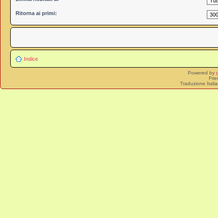
Ritorna ai primi:
Indice
Powered by
Frie
Traduzione Itali