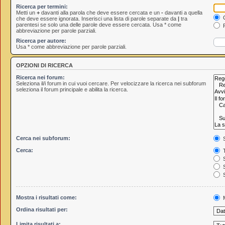
Ricerca per termini:
Metti un
+
davanti alla parola che deve essere cercata e un
-
davanti a quella
C
che deve essere ignorata. Inserisci una lista di parole separate da
|
tra
parentesi se solo una delle parole deve essere cercata. Usa * come
R
abbreviazione per parole parziali.
Ricerca per autore:
Usa * come abbreviazione per parole parziali.
OPZIONI DI RICERCA
Ricerca nei forum:
Seleziona il/i forum in cui vuoi cercare. Per velocizzare la ricerca nei subforum
seleziona il forum principale e abilita la ricerca.
Cerca nei subforum:
S
Cerca:
T
S
S
S
Mostra i risultati come:
M
Ordina risultati per:
Limita risultati a: