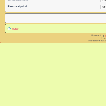
Ritorna ai primi:
Indice
Powered by
Frie
Traduzione Itali