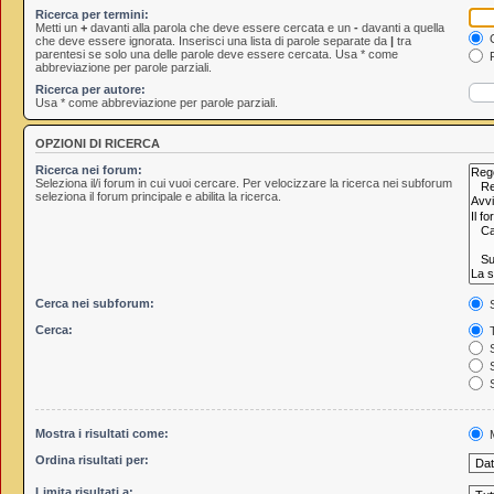
Ricerca per termini:
Metti un
+
davanti alla parola che deve essere cercata e un
-
davanti a quella
C
che deve essere ignorata. Inserisci una lista di parole separate da
|
tra
parentesi se solo una delle parole deve essere cercata. Usa * come
R
abbreviazione per parole parziali.
Ricerca per autore:
Usa * come abbreviazione per parole parziali.
OPZIONI DI RICERCA
Ricerca nei forum:
Seleziona il/i forum in cui vuoi cercare. Per velocizzare la ricerca nei subforum
seleziona il forum principale e abilita la ricerca.
Cerca nei subforum:
S
Cerca:
T
S
S
S
Mostra i risultati come:
M
Ordina risultati per:
Limita risultati a: