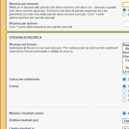
Ricerca per termini:
Metti un
+
davanti alla parola che deve essere cercata e un
-
davanti a quella
C
che deve essere ignorata. Inserisci una lista di parole separate da
|
tra
parentesi se solo una delle parole deve essere cercata. Usa * come
R
abbreviazione per parole parziali.
Ricerca per autore:
Usa * come abbreviazione per parole parziali.
OPZIONI DI RICERCA
Ricerca nei forum:
Seleziona il/i forum in cui vuoi cercare. Per velocizzare la ricerca nei subforum
seleziona il forum principale e abilita la ricerca.
Cerca nei subforum:
S
Cerca:
T
S
S
S
Mostra i risultati come:
M
Ordina risultati per:
Limita risultati a: