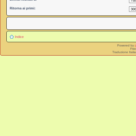
Ritorna ai primi:
Indice
Powered by
Frie
Traduzione Itali