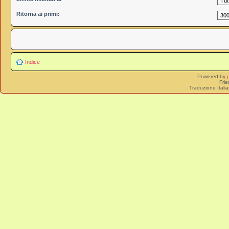
Ritorna ai primi:
Indice
Powered by
Frie
Traduzione Itali