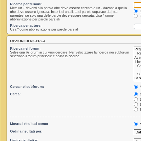
Ricerca per termini:
Metti un
+
davanti alla parola che deve essere cercata e un
-
davanti a quella
C
che deve essere ignorata. Inserisci una lista di parole separate da
|
tra
parentesi se solo una delle parole deve essere cercata. Usa * come
R
abbreviazione per parole parziali.
Ricerca per autore:
Usa * come abbreviazione per parole parziali.
OPZIONI DI RICERCA
Ricerca nei forum:
Seleziona il/i forum in cui vuoi cercare. Per velocizzare la ricerca nei subforum
seleziona il forum principale e abilita la ricerca.
Cerca nei subforum:
S
Cerca:
T
S
S
S
Mostra i risultati come:
M
Ordina risultati per:
Limita risultati a: