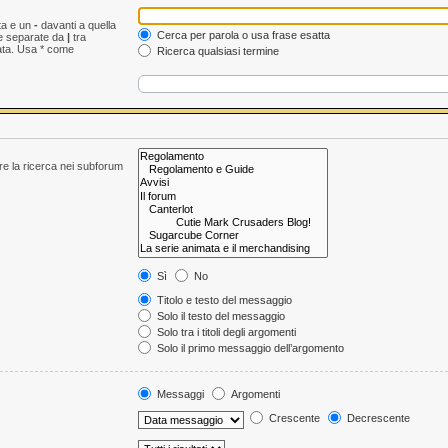
ta e un
-
davanti a quella
Cerca per parola o usa frase esatta
le separate da
|
tra
ata. Usa * come
Ricerca qualsiasi termine
are la ricerca nei subforum
Sì
No
Titolo e testo del messaggio
Solo il testo del messaggio
Solo tra i titoli degli argomenti
Solo il primo messaggio dell’argomento
Messaggi
Argomenti
Crescente
Decrescente