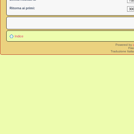
Ritorna ai primi:
Indice
Powered by
Frie
Traduzione Itali