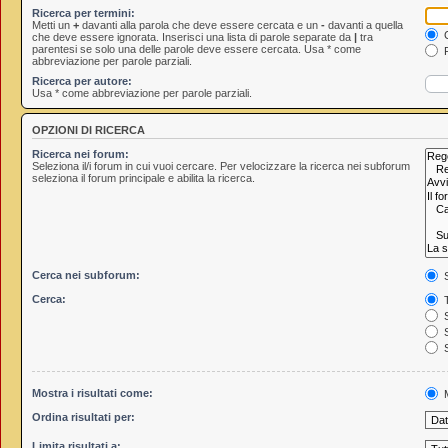
Ricerca per termini:
Metti un
+
davanti alla parola che deve essere cercata e un
-
davanti a quella
C
che deve essere ignorata. Inserisci una lista di parole separate da
|
tra
parentesi se solo una delle parole deve essere cercata. Usa * come
R
abbreviazione per parole parziali.
Ricerca per autore:
Usa * come abbreviazione per parole parziali.
OPZIONI DI RICERCA
Ricerca nei forum:
Seleziona il/i forum in cui vuoi cercare. Per velocizzare la ricerca nei subforum
seleziona il forum principale e abilita la ricerca.
Cerca nei subforum:
S
Cerca:
T
S
S
S
Mostra i risultati come:
M
Ordina risultati per:
Limita risultati a: