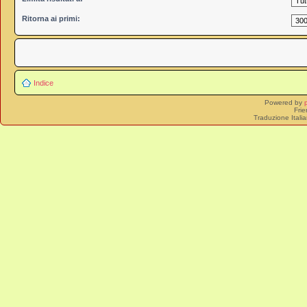
Ritorna ai primi:
Indice
Powered by
Frie
Traduzione Itali