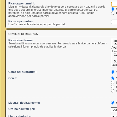
Ricerca per termini:
Metti un
+
davanti alla parola che deve essere cercata e un
-
davanti a quella
C
che deve essere ignorata. Inserisci una lista di parole separate da
|
tra
parentesi se solo una delle parole deve essere cercata. Usa * come
R
abbreviazione per parole parziali.
Ricerca per autore:
Usa * come abbreviazione per parole parziali.
OPZIONI DI RICERCA
Ricerca nei forum:
Seleziona il/i forum in cui vuoi cercare. Per velocizzare la ricerca nei subforum
seleziona il forum principale e abilita la ricerca.
Cerca nei subforum:
S
Cerca:
T
S
S
S
Mostra i risultati come:
M
Ordina risultati per:
Limita risultati a: