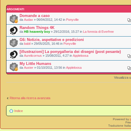
ARGOMENTI
Domande a caso
da
Audax
» 06/04/2012, 14:42 in
Ponyville
Random Things 4K
da
HB heavenly boy
» 29/12/2016, 15:27 in
La foresta di Everfree
G6: Notizie, aspettative e predizioni
da
babil
» 29/05/2025, 16:46 in
Ponyville
[illustrazioni] La ponygalleria dei disegni (post pesante)
da
Aurelicornus
» 15/08/2011, 4:27 in
Appleloosa
My Little Humans
da
Auster
» 01/10/2011, 13:56 in
Appleloosa
Visualizza 
Ritorna alla ricerca avanzata
Indice
Powered by
Frie
Traduzione Itali