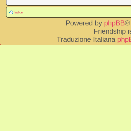
Indice
Powered by
phpBB
®
Friendship 
Traduzione Italiana
phpB