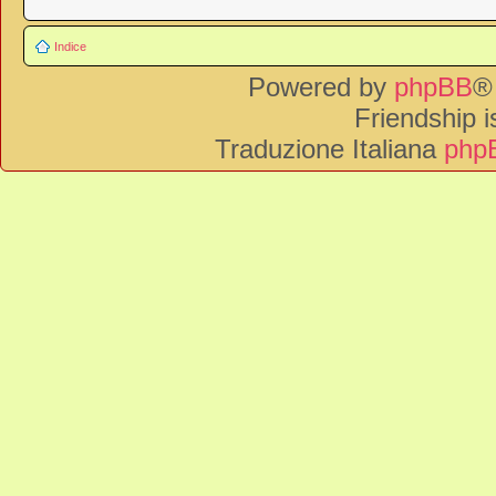
Indice
Powered by
phpBB
®
Friendship 
Traduzione Italiana
phpB