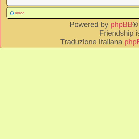
Indice
Powered by
phpBB
®
Friendship 
Traduzione Italiana
phpB