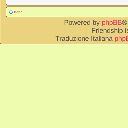
Indice
Powered by
phpBB
®
Friendship 
Traduzione Italiana
phpB