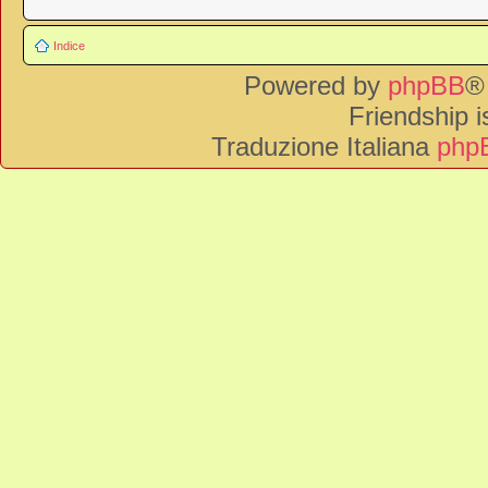
Indice
Powered by
phpBB
®
Friendship 
Traduzione Italiana
phpB