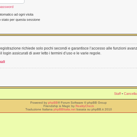
 password
tomatico ad ogni visita
o stato per questa sessione
a registrazione richiede solo pochi secondi e garantisce l’accesso alle funzioni ava
l login assicurati di aver letto i termini d’uso e le varie regole.
ali
Staff
•
Cancella
Powered by
phpBB
® Forum Software © phpBB Group
Friendship is Magic by
RealityCheck
Traduzione Italiana
phpBBItalia.net
basata su phpBB.it 2010