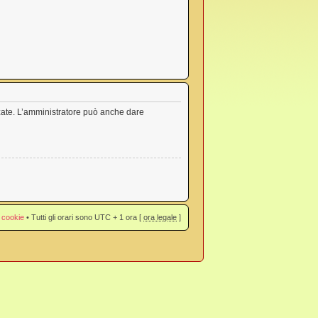
nzate. L’amministratore può anche dare
 cookie
• Tutti gli orari sono UTC + 1 ora [
ora legale
]