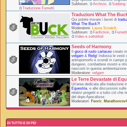
Subforum:
Archivio
,
Subbing S
Traduzione Fumetti
Traduzioni What The Buc
Qui potete trovare i lavori di
tradu
What The Buck?!
Moderatore:
Laura Scratch
Subforum:
Fanfiction
,
Fumett
Video e sottotitoli
Seeds of Harmony
Il
gioco di ruolo cartaceo
creato i
velgarn
&
Reilg
! Indossa le vesti 
antropomorfo e scendi in campo p
dungeon, combattere mostri e ritr
nascosti in questa ambientazione
Moderatore:
velgarn
Le Terre Devastate di Equ
Un'area dedicata alla traduzione in
Equestria
, e alle discussioni sulle
relativi progetti e a tutto ciò che 
del dopo Apocalisse.
Moderatori:
Fenrir
,
Marathonrsv
DI TUTTO E DI PIÙ