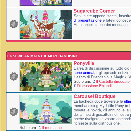
Sugarcube Corner
Se vi siete appena iscritti, inserit
di presentazione
e fatevi conoscer
Autocancellazione dei messaggi 
LA SERIE ANIMATA E IL MERCHANDISING
Ponyville
L'area di discussione su tutto ciò 
serie animata
: gli episodi, notizie
Hasbro di Friendship is Magic / l
Subforum:
Il Castello diroccato 
Discussione Episodi
Carousel Boutique
La bacheca dove troverete le
ulti
merchandising My Little Pony in It
trovare le novità, gli annunci e le 
della linea di giocattoli nel nostr
anche rivolgere le vostre domande
richieste sulla distribuzione.
Subforum:
Il mercatino