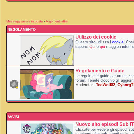
Messaggi senza risposta
•
Argomenti attivi
REGOLAMENTO
Utilizzo dei cookie
Questo sito utilizza i
cookie
! Così
sapere.
Qui
e
qui
maggiori informa
Regolamento e Guide
Le regole e le guide per un utilizz
forum. Tenete d'occhio gli aggior
Moderatori:
TeoWolf82
,
Cyborg
AVVISI
Nuovo sito episodi Sub I
Cliccate per vedere gli episodi sott
scaricare i file sub, creati dalla co