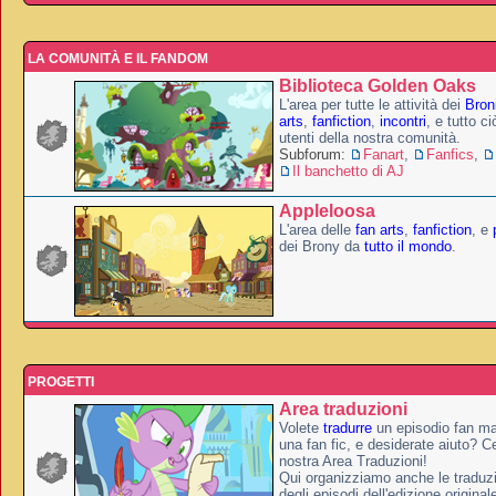
LA COMUNITÀ E IL FANDOM
Biblioteca Golden Oaks
L'area per tutte le attività dei
Broni
arts
,
fanfiction
,
incontri
, e tutto c
utenti della nostra comunità.
Subforum:
Fanart
,
Fanfics
,
Il banchetto di AJ
Appleloosa
L'area delle
fan arts
,
fanfiction
, e
dei Brony da
tutto il mondo
.
PROGETTI
Area traduzioni
Volete
tradurre
un episodio fan ma
una fan fic, e desiderate aiuto? Ce
nostra Area Traduzioni!
Qui organizziamo anche le traduzio
degli episodi dell'edizione original