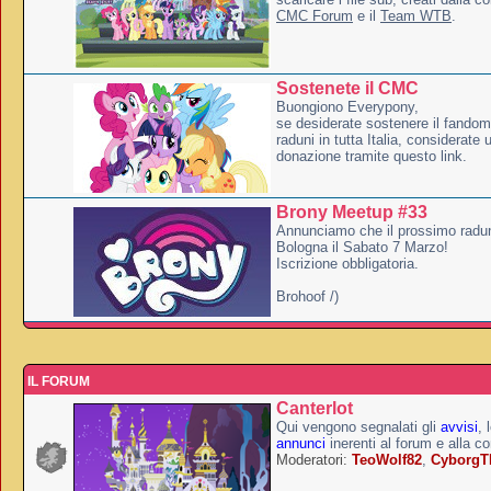
CMC Forum
e il
Team WTB
.
Sostenete il CMC
Buongiono Everypony,
se desiderate sostenere il fandom
raduni in tutta Italia, considerate
donazione tramite questo link.
Brony Meetup #33
Annunciamo che il prossimo radun
Bologna il Sabato 7 Marzo!
Iscrizione obbligatoria.
Brohoof /)
IL FORUM
Canterlot
Qui vengono segnalati gli
avvisi
, 
annunci
inerenti al forum e alla c
Moderatori:
TeoWolf82
,
Cyborg