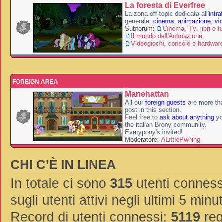
La foresta di Everfree
La zona off-topic dedicata all'
intr
generale:
cinema
,
animazione
,
vi
Subforum:
Cinema, TV, libri e f
Il mondo dell'Animazione
,
Videogiochi, console e hardwar
FOREIGN AREA
Manehattan
All our
foreign guests
are more th
post in this section.
Feel free to
ask about anything
yo
the italian Brony community.
Everypony's invited!
Moderatore:
ALittlePwning
CHI C’È IN LINEA
In totale ci sono
315
utenti connessi
sugli utenti attivi negli ultimi 5 minut
Record di utenti connessi:
5119
reg