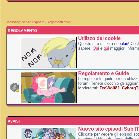
Messaggi senza risposta
•
Argomenti attivi
REGOLAMENTO
Utilizzo dei cookie
Questo sito utilizza i
cookie
! Così
sapere.
Qui
e
qui
maggiori informa
Regolamento e Guide
Le regole e le guide per un utilizz
forum. Tenete d'occhio gli aggior
Moderatori:
TeoWolf82
,
Cyborg
AVVISI
Nuovo sito episodi Sub I
Cliccate per vedere gli episodi sott
scaricare i file sub, creati dalla co