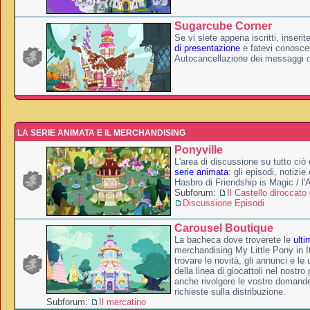
Sugarcube Corner
Se vi siete appena iscritti, inserit
di presentazione
e fatevi conoscer
Autocancellazione dei messaggi 
LA SERIE ANIMATA E IL MERCHANDISING
Ponyville
L'area di discussione su tutto ciò 
serie animata
: gli episodi, notizie
Hasbro di Friendship is Magic / l
Subforum:
Il Castello diroccato 
Discussione Episodi
Carousel Boutique
La bacheca dove troverete le
ulti
merchandising My Little Pony in It
trovare le novità, gli annunci e le 
della linea di giocattoli nel nostr
anche rivolgere le vostre domande
richieste sulla distribuzione.
Subforum:
Il mercatino