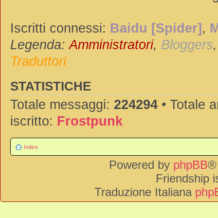
Iscritti connessi:
Baidu [Spider]
,
M
Legenda:
Amministratori
,
Bloggers
Traduttori
STATISTICHE
Totale messaggi:
224294
• Totale 
iscritto:
Frostpunk
Indice
Powered by
phpBB
®
Friendship 
Traduzione Italiana
phpB