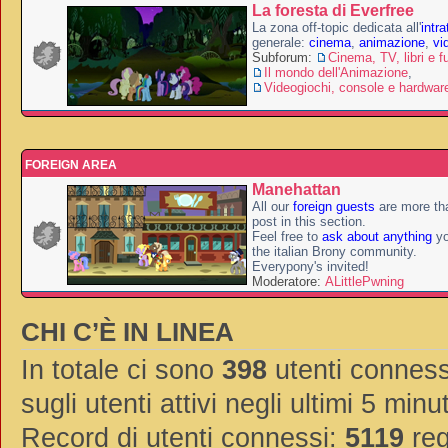
La foresta di Everfree
La zona off-topic dedicata all'
intr
generale:
cinema
,
animazione
,
vi
Subforum:
Cinema, TV, libri e f
Il mondo dell'Animazione
,
Videogiochi, console e hardwar
FOREIGN AREA
Manehattan
All our
foreign guests
are more th
post in this section.
Feel free to
ask about anything
yo
the italian Brony community.
Everypony's invited!
Moderatore:
ALittlePwning
CHI C’È IN LINEA
In totale ci sono
398
utenti connessi
sugli utenti attivi negli ultimi 5 minut
Record di utenti connessi:
5119
reg