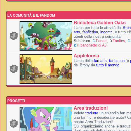
LA COMUNITÀ E IL FANDOM
Biblioteca Golden Oaks
L'area per tutte le attività dei
Broni
arts
,
fanfiction
,
incontri
, e tutto c
utenti della nostra comunità.
Subforum:
Fanart
,
Fanfics
,
Il banchetto di AJ
Appleloosa
L'area delle
fan arts
,
fanfiction
, e
dei Brony da
tutto il mondo
.
PROGETTI
Area traduzioni
Volete
tradurre
un episodio fan ma
una fan fic, e desiderate aiuto? Ce
nostra Area Traduzioni!
Qui organizziamo anche le traduzio
degli episodi dell'edizione original