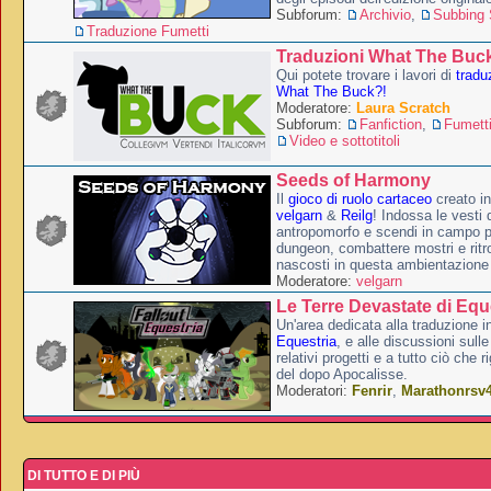
Subforum:
Archivio
,
Subbing S
Traduzione Fumetti
Traduzioni What The Buc
Qui potete trovare i lavori di
tradu
What The Buck?!
Moderatore:
Laura Scratch
Subforum:
Fanfiction
,
Fumett
Video e sottotitoli
Seeds of Harmony
Il
gioco di ruolo cartaceo
creato i
velgarn
&
Reilg
! Indossa le vesti 
antropomorfo e scendi in campo p
dungeon, combattere mostri e ritr
nascosti in questa ambientazione
Moderatore:
velgarn
Le Terre Devastate di Equ
Un'area dedicata alla traduzione in
Equestria
, e alle discussioni sulle
relativi progetti e a tutto ciò che 
del dopo Apocalisse.
Moderatori:
Fenrir
,
Marathonrsv
DI TUTTO E DI PIÙ