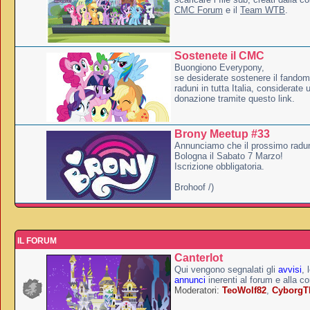
CMC Forum
e il
Team WTB
.
Sostenete il CMC
Buongiono Everypony,
se desiderate sostenere il fandom
raduni in tutta Italia, considerate
donazione tramite questo link.
Brony Meetup #33
Annunciamo che il prossimo radun
Bologna il Sabato 7 Marzo!
Iscrizione obbligatoria.
Brohoof /)
IL FORUM
Canterlot
Qui vengono segnalati gli
avvisi
, 
annunci
inerenti al forum e alla c
Moderatori:
TeoWolf82
,
Cyborg