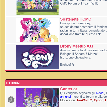
CMC Forum
e il
Team WTB
.
Sostenete il CMC
Buongiono Everypony,
se desiderate sostenere il fandom
raduni in tutta Italia, considerate
donazione tramite questo link.
Brony Meetup #33
Annunciamo che il prossimo radun
Bologna il Sabato 7 Marzo!
Iscrizione obbligatoria.
Brohoof /)
IL FORUM
Canterlot
Qui vengono segnalati gli
avvisi
, 
annunci
inerenti al forum e alla c
Moderatori:
TeoWolf82
,
Cyborg