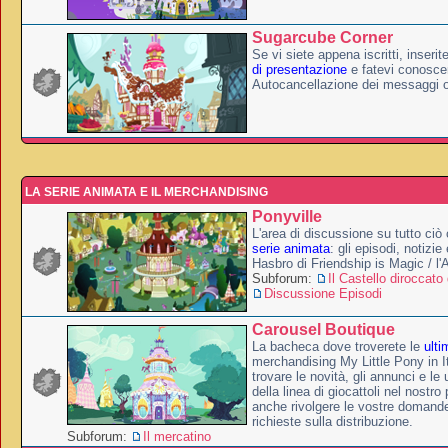
Sugarcube Corner
Se vi siete appena iscritti, inserit
di presentazione
e fatevi conoscer
Autocancellazione dei messaggi 
LA SERIE ANIMATA E IL MERCHANDISING
Ponyville
L'area di discussione su tutto ciò 
serie animata
: gli episodi, notizie
Hasbro di Friendship is Magic / l
Subforum:
Il Castello diroccato 
Discussione Episodi
Carousel Boutique
La bacheca dove troverete le
ulti
merchandising My Little Pony in It
trovare le novità, gli annunci e le 
della linea di giocattoli nel nostr
anche rivolgere le vostre domande
richieste sulla distribuzione.
Subforum:
Il mercatino