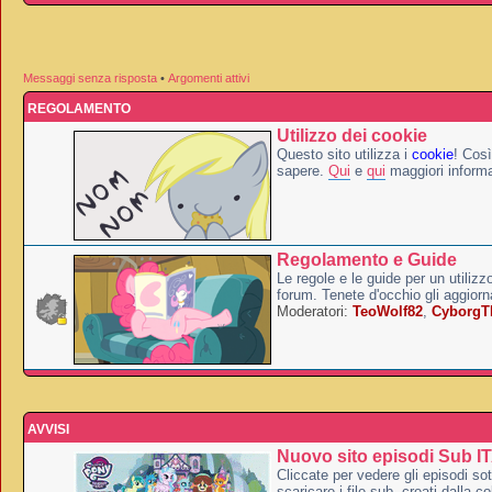
Messaggi senza risposta
•
Argomenti attivi
REGOLAMENTO
Utilizzo dei cookie
Questo sito utilizza i
cookie
! Così
sapere.
Qui
e
qui
maggiori informa
Regolamento e Guide
Le regole e le guide per un utilizz
forum. Tenete d'occhio gli aggior
Moderatori:
TeoWolf82
,
Cyborg
AVVISI
Nuovo sito episodi Sub I
Cliccate per vedere gli episodi sott
scaricare i file sub, creati dalla co