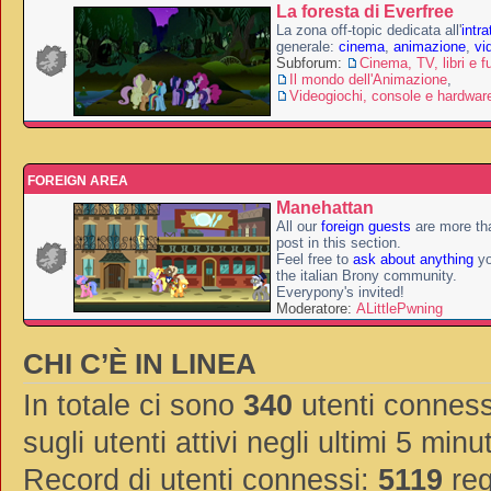
La foresta di Everfree
La zona off-topic dedicata all'
intr
generale:
cinema
,
animazione
,
vi
Subforum:
Cinema, TV, libri e f
Il mondo dell'Animazione
,
Videogiochi, console e hardwar
FOREIGN AREA
Manehattan
All our
foreign guests
are more th
post in this section.
Feel free to
ask about anything
yo
the italian Brony community.
Everypony's invited!
Moderatore:
ALittlePwning
CHI C’È IN LINEA
In totale ci sono
340
utenti connessi
sugli utenti attivi negli ultimi 5 minut
Record di utenti connessi:
5119
reg