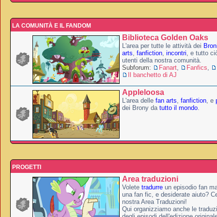
LA COMUNITÀ E IL FANDOM
Biblioteca Golden Oaks
L'area per tutte le attività dei
Broni
arts
,
fanfiction
,
incontri
, e tutto c
utenti della nostra comunità.
Subforum:
Fanart
,
Fanfics
,
Il banchetto di AJ
Appleloosa
L'area delle
fan arts
,
fanfiction
, e
dei Brony da
tutto il mondo
.
PROGETTI
Area traduzioni
Volete
tradurre
un episodio fan ma
una fan fic, e desiderate aiuto? Ce
nostra Area Traduzioni!
Qui organizziamo anche le traduzio
degli episodi dell'edizione original