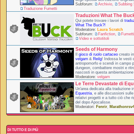
Subforum:
Archivio
,
Subbing S
Traduzione Fumetti
Traduzioni What The Buc
Qui potete trovare i lavori di
tradu
What The Buck?!
Moderatore:
Laura Scratch
Subforum:
Fanfiction
,
Fumett
Video e sottotitoli
Seeds of Harmony
Il
gioco di ruolo cartaceo
creato i
velgarn
&
Reilg
! Indossa le vesti 
antropomorfo e scendi in campo p
dungeon, combattere mostri e ritr
nascosti in questa ambientazione
Moderatore:
velgarn
Le Terre Devastate di Equ
Un'area dedicata alla traduzione in
Equestria
, e alle discussioni sulle
relativi progetti e a tutto ciò che 
del dopo Apocalisse.
Moderatori:
Fenrir
,
Marathonrsv
DI TUTTO E DI PIÙ