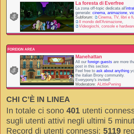
La foresta di Everfree
La zona off-topic dedicata all'
intr
generale:
cinema
,
animazione
,
vi
Subforum:
Cinema, TV, libri e f
Il mondo dell'Animazione
,
Videogiochi, console e hardwar
FOREIGN AREA
Manehattan
All our
foreign guests
are more th
post in this section.
Feel free to
ask about anything
yo
the italian Brony community.
Everypony's invited!
Moderatore:
ALittlePwning
CHI C’È IN LINEA
In totale ci sono
401
utenti connessi
sugli utenti attivi negli ultimi 5 minut
Record di utenti connessi:
5119
reg