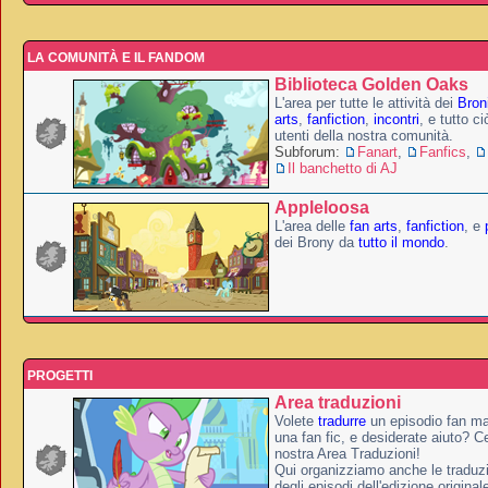
LA COMUNITÀ E IL FANDOM
Biblioteca Golden Oaks
L'area per tutte le attività dei
Broni
arts
,
fanfiction
,
incontri
, e tutto c
utenti della nostra comunità.
Subforum:
Fanart
,
Fanfics
,
Il banchetto di AJ
Appleloosa
L'area delle
fan arts
,
fanfiction
, e
dei Brony da
tutto il mondo
.
PROGETTI
Area traduzioni
Volete
tradurre
un episodio fan ma
una fan fic, e desiderate aiuto? Ce
nostra Area Traduzioni!
Qui organizziamo anche le traduzio
degli episodi dell'edizione original