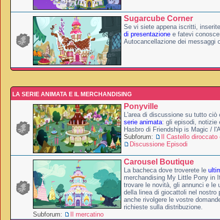
Sugarcube Corner
Se vi siete appena iscritti, inserit
di presentazione
e fatevi conoscer
Autocancellazione dei messaggi 
LA SERIE ANIMATA E IL MERCHANDISING
Ponyville
L'area di discussione su tutto ciò 
serie animata
: gli episodi, notizie
Hasbro di Friendship is Magic / l
Subforum:
Il Castello diroccato 
Discussione Episodi
Carousel Boutique
La bacheca dove troverete le
ulti
merchandising My Little Pony in It
trovare le novità, gli annunci e le 
della linea di giocattoli nel nostr
anche rivolgere le vostre domande
richieste sulla distribuzione.
Subforum:
Il mercatino