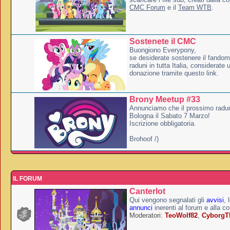
CMC Forum
e il
Team WTB
.
Sostenete il CMC
Buongiono Everypony,
se desiderate sostenere il fandom
raduni in tutta Italia, considerate
donazione tramite questo link.
Brony Meetup #33
Annunciamo che il prossimo radun
Bologna il Sabato 7 Marzo!
Iscrizione obbligatoria.
Brohoof /)
IL FORUM
Canterlot
Qui vengono segnalati gli
avvisi
, 
annunci
inerenti al forum e alla c
Moderatori:
TeoWolf82
,
Cyborg