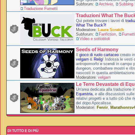
Subforum:
Archivio
,
Subbing S
Traduzione Fumetti
Traduzioni What The Buc
Qui potete trovare i lavori di
tradu
What The Buck?!
Moderatore:
Laura Scratch
Subforum:
Fanfiction
,
Fumett
Video e sottotitoli
Seeds of Harmony
Il
gioco di ruolo cartaceo
creato i
velgarn
&
Reilg
! Indossa le vesti 
antropomorfo e scendi in campo p
dungeon, combattere mostri e ritr
nascosti in questa ambientazione
Moderatore:
velgarn
Le Terre Devastate di Equ
Un'area dedicata alla traduzione in
Equestria
, e alle discussioni sulle
relativi progetti e a tutto ciò che 
del dopo Apocalisse.
Moderatori:
Fenrir
,
Marathonrsv
DI TUTTO E DI PIÙ