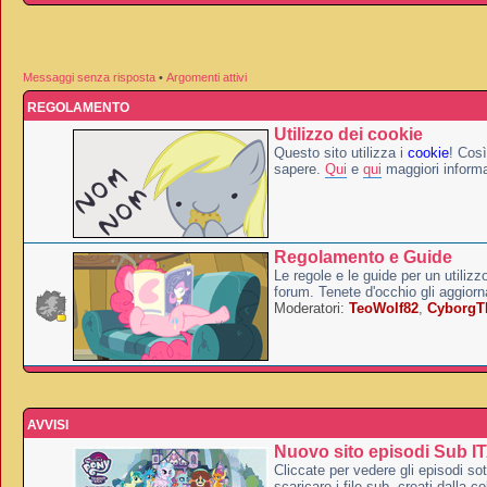
Messaggi senza risposta
•
Argomenti attivi
REGOLAMENTO
Utilizzo dei cookie
Questo sito utilizza i
cookie
! Così
sapere.
Qui
e
qui
maggiori informa
Regolamento e Guide
Le regole e le guide per un utilizz
forum. Tenete d'occhio gli aggior
Moderatori:
TeoWolf82
,
Cyborg
AVVISI
Nuovo sito episodi Sub I
Cliccate per vedere gli episodi sott
scaricare i file sub, creati dalla co