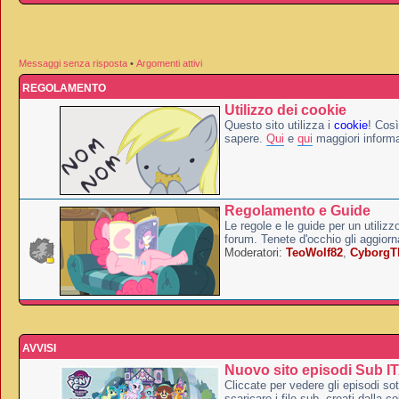
Messaggi senza risposta
•
Argomenti attivi
REGOLAMENTO
Utilizzo dei cookie
Questo sito utilizza i
cookie
! Così
sapere.
Qui
e
qui
maggiori informa
Regolamento e Guide
Le regole e le guide per un utilizz
forum. Tenete d'occhio gli aggior
Moderatori:
TeoWolf82
,
Cyborg
AVVISI
Nuovo sito episodi Sub I
Cliccate per vedere gli episodi sott
scaricare i file sub, creati dalla co