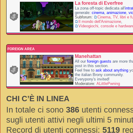
La foresta di Everfree
La zona off-topic dedicata all'
intr
generale:
cinema
,
animazione
,
vi
Subforum:
Cinema, TV, libri e f
Il mondo dell'Animazione
,
Videogiochi, console e hardwar
FOREIGN AREA
Manehattan
All our
foreign guests
are more th
post in this section.
Feel free to
ask about anything
yo
the italian Brony community.
Everypony's invited!
Moderatore:
ALittlePwning
CHI C’È IN LINEA
In totale ci sono
386
utenti connessi
sugli utenti attivi negli ultimi 5 minut
Record di utenti connessi:
5119
reg