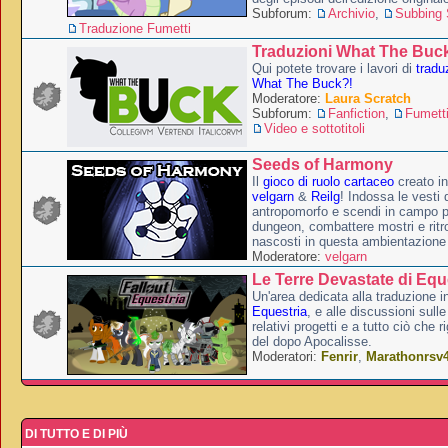
Subforum:
Archivio
,
Subbing S
Traduzione Fumetti
Traduzioni What The Buc
Qui potete trovare i lavori di
tradu
What The Buck?!
Moderatore:
Laura Scratch
Subforum:
Fanfiction
,
Fumett
Video e sottotitoli
Seeds of Harmony
Il
gioco di ruolo cartaceo
creato i
velgarn
&
Reilg
! Indossa le vesti 
antropomorfo e scendi in campo p
dungeon, combattere mostri e ritr
nascosti in questa ambientazione
Moderatore:
velgarn
Le Terre Devastate di Equ
Un'area dedicata alla traduzione in
Equestria
, e alle discussioni sulle
relativi progetti e a tutto ciò che 
del dopo Apocalisse.
Moderatori:
Fenrir
,
Marathonrsv
DI TUTTO E DI PIÙ