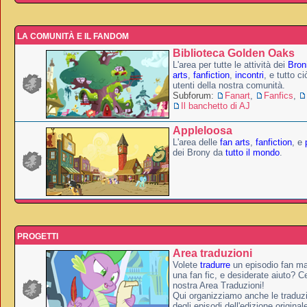
LA COMUNITÀ E IL FANDOM
Biblioteca Golden Oaks
L'area per tutte le attività dei
Broni
arts
,
fanfiction
,
incontri
, e tutto c
utenti della nostra comunità.
Subforum:
Fanart
,
Fanfics
,
Il banchetto di AJ
Appleloosa
L'area delle
fan arts
,
fanfiction
, e
dei Brony da
tutto il mondo
.
PROGETTI
Area traduzioni
Volete
tradurre
un episodio fan ma
una fan fic, e desiderate aiuto? Ce
nostra Area Traduzioni!
Qui organizziamo anche le traduzio
degli episodi dell'edizione original