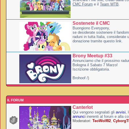
CMC Forum
e il
Team WTB
.
Sostenete il CMC
Buongiono Everypony,
se desiderate sostenere il fandom
raduni in tutta Italia, considerate
donazione tramite questo link.
Brony Meetup #33
Annunciamo che il prossimo radun
Bologna il Sabato 7 Marzo!
Iscrizione obbligatoria.
Brohoof /)
IL FORUM
Canterlot
Qui vengono segnalati gli
avvisi
, 
annunci
inerenti al forum e alla c
Moderatori:
TeoWolf82
,
Cyborg