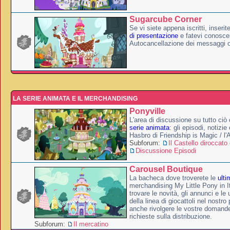
Sugarcube Corner
Se vi siete appena iscritti, inserit
di presentazione
e fatevi conoscer
Autocancellazione dei messaggi 
LA SERIE ANIMATA E IL MERCHANDISING
Ponyville
L'area di discussione su tutto ciò 
serie animata
: gli episodi, notizie
Hasbro di Friendship is Magic / l
Subforum:
Il Castello diroccato 
Discussione Episodi
Carousel Boutique
La bacheca dove troverete le
ulti
merchandising My Little Pony in It
trovare le novità, gli annunci e le 
della linea di giocattoli nel nostr
anche rivolgere le vostre domande
richieste sulla distribuzione.
Subforum:
Il mercatino