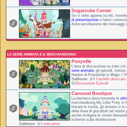
Sugarcube Corner
Se vi siete appena iscritti, inserit
di presentazione
e fatevi conoscer
Autocancellazione dei messaggi 
LA SERIE ANIMATA E IL MERCHANDISING
Ponyville
L'area di discussione su tutto ciò 
serie animata
: gli episodi, notizie
Hasbro di Friendship is Magic / l
Subforum:
Il Castello diroccato 
Discussione Episodi
Carousel Boutique
La bacheca dove troverete le
ulti
merchandising My Little Pony in It
trovare le novità, gli annunci e le 
della linea di giocattoli nel nostr
anche rivolgere le vostre domande
richieste sulla distribuzione.
Subforum:
Il mercatino