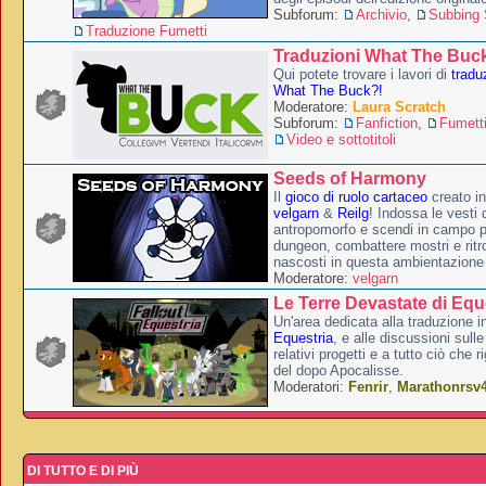
Subforum:
Archivio
,
Subbing S
Traduzione Fumetti
Traduzioni What The Buc
Qui potete trovare i lavori di
tradu
What The Buck?!
Moderatore:
Laura Scratch
Subforum:
Fanfiction
,
Fumett
Video e sottotitoli
Seeds of Harmony
Il
gioco di ruolo cartaceo
creato i
velgarn
&
Reilg
! Indossa le vesti 
antropomorfo e scendi in campo p
dungeon, combattere mostri e ritr
nascosti in questa ambientazione
Moderatore:
velgarn
Le Terre Devastate di Equ
Un'area dedicata alla traduzione in
Equestria
, e alle discussioni sulle
relativi progetti e a tutto ciò che 
del dopo Apocalisse.
Moderatori:
Fenrir
,
Marathonrsv
DI TUTTO E DI PIÙ