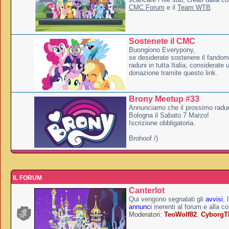
CMC Forum
e il
Team WTB
.
Sostenete il CMC
Buongiono Everypony,
se desiderate sostenere il fandom
raduni in tutta Italia, considerate
donazione tramite questo link.
Brony Meetup #33
Annunciamo che il prossimo radun
Bologna il Sabato 7 Marzo!
Iscrizione obbligatoria.
Brohoof /)
IL FORUM
Canterlot
Qui vengono segnalati gli
avvisi
, 
annunci
inerenti al forum e alla c
Moderatori:
TeoWolf82
,
Cyborg