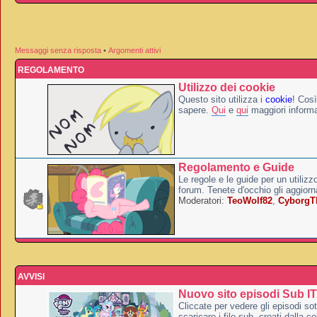
Messaggi senza risposta
•
Argomenti attivi
REGOLAMENTO
Utilizzo dei cookie
Questo sito utilizza i
cookie
! Così
sapere.
Qui
e
qui
maggiori informa
Regolamento e Guide
Le regole e le guide per un utilizz
forum. Tenete d'occhio gli aggior
Moderatori:
TeoWolf82
,
Cyborg
AVVISI
Nuovo sito episodi Sub I
Cliccate per vedere gli episodi sott
scaricare i file sub, creati dalla co