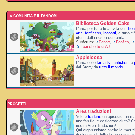
LA COMUNITÀ E IL FANDOM
Biblioteca Golden Oaks
L'area per tutte le attività dei
Broni
arts
,
fanfiction
,
incontri
, e tutto c
utenti della nostra comunità.
Subforum:
Fanart
,
Fanfics
,
Il banchetto di AJ
Appleloosa
L'area delle
fan arts
,
fanfiction
, e
dei Brony da
tutto il mondo
.
PROGETTI
Area traduzioni
Volete
tradurre
un episodio fan ma
una fan fic, e desiderate aiuto? Ce
nostra Area Traduzioni!
Qui organizziamo anche le traduzio
degli episodi dell'edizione original