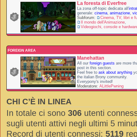
La foresta di Everfree
La zona off-topic dedicata all'
intr
generale:
cinema
,
animazione
,
vi
Subforum:
Cinema, TV, libri e f
Il mondo dell'Animazione
,
Videogiochi, console e hardwar
FOREIGN AREA
Manehattan
All our
foreign guests
are more th
post in this section.
Feel free to
ask about anything
yo
the italian Brony community.
Everypony's invited!
Moderatore:
ALittlePwning
CHI C’È IN LINEA
In totale ci sono
306
utenti connessi
sugli utenti attivi negli ultimi 5 minut
Record di utenti connessi:
5119
reg