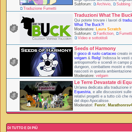
Subforum:
Archivio
,
Subbing S
Traduzione Fumetti
Traduzioni What The Buc
Qui potete trovare i lavori di
tradu
What The Buck?!
Moderatore:
Laura Scratch
Subforum:
Fanfiction
,
Fumett
Video e sottotitoli
Seeds of Harmony
Il
gioco di ruolo cartaceo
creato i
velgarn
&
Reilg
! Indossa le vesti 
antropomorfo e scendi in campo p
dungeon, combattere mostri e ritr
nascosti in questa ambientazione
Moderatore:
velgarn
Le Terre Devastate di Equ
Un'area dedicata alla traduzione in
Equestria
, e alle discussioni sulle
relativi progetti e a tutto ciò che 
del dopo Apocalisse.
Moderatori:
Fenrir
,
Marathonrsv
DI TUTTO E DI PIÙ