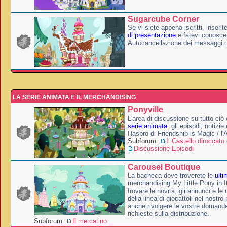
Sugarcube Corner
Se vi siete appena iscritti, inserit
di presentazione
e fatevi conoscer
Autocancellazione dei messaggi 
LA SERIE ANIMATA E IL MERCHANDISING
Ponyville
L'area di discussione su tutto ciò 
serie animata
: gli episodi, notizie
Hasbro di Friendship is Magic / l
Subforum:
Il Castello diroccato 
Discussione Episodi
Carousel Boutique
La bacheca dove troverete le
ulti
merchandising My Little Pony in It
trovare le novità, gli annunci e le 
della linea di giocattoli nel nostr
anche rivolgere le vostre domande
richieste sulla distribuzione.
Subforum:
Il mercatino