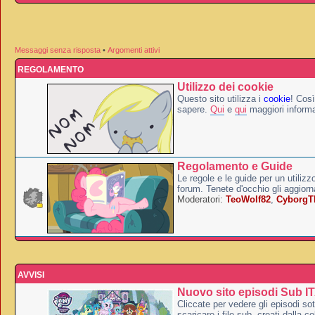
Messaggi senza risposta
•
Argomenti attivi
REGOLAMENTO
Utilizzo dei cookie
Questo sito utilizza i
cookie
! Così
sapere.
Qui
e
qui
maggiori informa
Regolamento e Guide
Le regole e le guide per un utilizz
forum. Tenete d'occhio gli aggior
Moderatori:
TeoWolf82
,
Cyborg
AVVISI
Nuovo sito episodi Sub I
Cliccate per vedere gli episodi sott
scaricare i file sub, creati dalla co