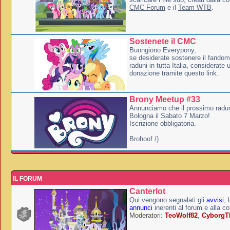
CMC Forum
e il
Team WTB
.
Sostenete il CMC
Buongiono Everypony,
se desiderate sostenere il fandom
raduni in tutta Italia, considerate
donazione tramite questo link.
Brony Meetup #33
Annunciamo che il prossimo radun
Bologna il Sabato 7 Marzo!
Iscrizione obbligatoria.
Brohoof /)
IL FORUM
Canterlot
Qui vengono segnalati gli
avvisi
, 
annunci
inerenti al forum e alla c
Moderatori:
TeoWolf82
,
Cyborg