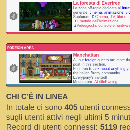
La foresta di Everfree
La zona off-topic dedicata all'
intr
generale:
cinema
,
animazione
,
vi
Subforum:
Cinema, TV, libri e f
Il mondo dell'Animazione
,
Videogiochi, console e hardwar
FOREIGN AREA
Manehattan
All our
foreign guests
are more th
post in this section.
Feel free to
ask about anything
yo
the italian Brony community.
Everypony's invited!
Moderatore:
ALittlePwning
CHI C’È IN LINEA
In totale ci sono
405
utenti connessi
sugli utenti attivi negli ultimi 5 minut
Record di utenti connessi:
5119
reg