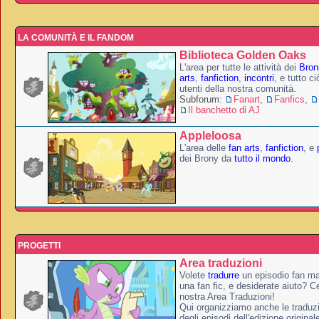
LA COMUNITÀ E IL FANDOM
Biblioteca Golden Oaks
L'area per tutte le attività dei
Broni
arts
,
fanfiction
,
incontri
, e tutto c
utenti della nostra comunità.
Subforum:
Fanart
,
Fanfics
,
Il banchetto di AJ
Appleloosa
L'area delle
fan arts
,
fanfiction
, e
dei Brony da
tutto il mondo
.
PROGETTI
Area traduzioni
Volete
tradurre
un episodio fan ma
una fan fic, e desiderate aiuto? Ce
nostra Area Traduzioni!
Qui organizziamo anche le traduzio
degli episodi dell'edizione original