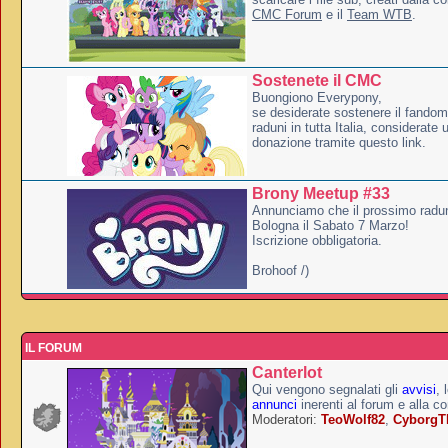
CMC Forum
e il
Team WTB
.
Sostenete il CMC
Buongiono Everypony,
se desiderate sostenere il fandom
raduni in tutta Italia, considerate
donazione tramite questo link.
Brony Meetup #33
Annunciamo che il prossimo radun
Bologna il Sabato 7 Marzo!
Iscrizione obbligatoria.
Brohoof /)
IL FORUM
Canterlot
Qui vengono segnalati gli
avvisi
, 
annunci
inerenti al forum e alla c
Moderatori:
TeoWolf82
,
Cyborg