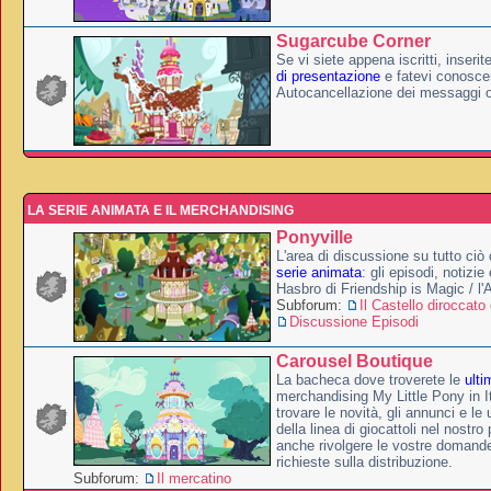
Sugarcube Corner
Se vi siete appena iscritti, inserit
di presentazione
e fatevi conoscer
Autocancellazione dei messaggi 
LA SERIE ANIMATA E IL MERCHANDISING
Ponyville
L'area di discussione su tutto ciò 
serie animata
: gli episodi, notizie
Hasbro di Friendship is Magic / l
Subforum:
Il Castello diroccato 
Discussione Episodi
Carousel Boutique
La bacheca dove troverete le
ulti
merchandising My Little Pony in It
trovare le novità, gli annunci e le 
della linea di giocattoli nel nostr
anche rivolgere le vostre domande
richieste sulla distribuzione.
Subforum:
Il mercatino