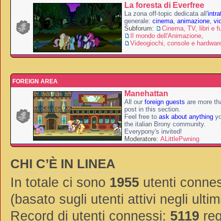
La foresta di Everfree
La zona off-topic dedicata all'
intr
generale:
cinema
,
animazione
,
vi
Subforum:
Cinema, TV, libri e f
Il mondo dell'Animazione
,
Videogiochi, console e hardwar
FOREIGN AREA
Manehattan
All our
foreign guests
are more th
post in this section.
Feel free to
ask about anything
yo
the italian Brony community.
Everypony's invited!
Moderatore:
ALittlePwning
CHI C’È IN LINEA
In totale ci sono
1955
utenti conness
(basato sugli utenti attivi negli ultim
Record di utenti connessi:
5119
reg