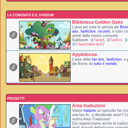
LA COMUNITÀ E IL FANDOM
Biblioteca Golden Oaks
L'area per tutte le attività dei
Broni
arts
,
fanfiction
,
incontri
, e tutto c
utenti della nostra comunità.
Subforum:
Fanart
,
Fanfics
,
Il banchetto di AJ
Appleloosa
L'area delle
fan arts
,
fanfiction
, e
dei Brony da
tutto il mondo
.
PROGETTI
Area traduzioni
Volete
tradurre
un episodio fan ma
una fan fic, e desiderate aiuto? Ce
nostra Area Traduzioni!
Qui organizziamo anche le traduzio
degli episodi dell'edizione original