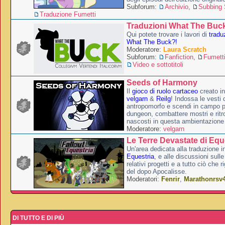
Subforum:
Archivio
,
Subbing S
Traduzione Fumetti
Traduzioni What The Buc
Qui potete trovare i lavori di
tradu
What The Buck?!
Moderatore:
Laura Scratch
Subforum:
Fanfiction
,
Fumett
Video e sottotitoli
Seeds of Harmony
Il
gioco di ruolo cartaceo
creato i
velgarn
&
Reilg
! Indossa le vesti 
antropomorfo e scendi in campo p
dungeon, combattere mostri e ritr
nascosti in questa ambientazione
Moderatore:
velgarn
Le Terre Devastate di Equ
Un'area dedicata alla traduzione in
Equestria
, e alle discussioni sulle
relativi progetti e a tutto ciò che 
del dopo Apocalisse.
Moderatori:
Fenrir
,
Marathonrsv
DI TUTTO E DI PIÙ