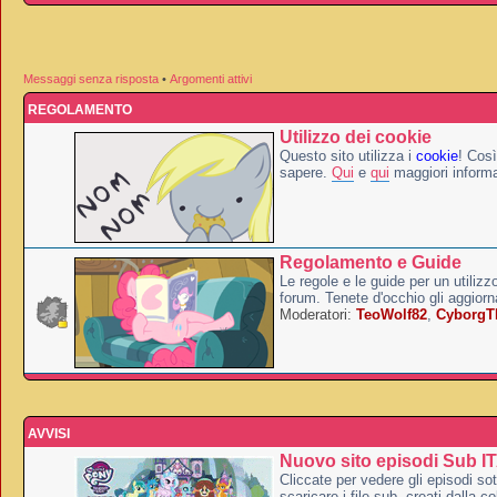
Messaggi senza risposta
•
Argomenti attivi
REGOLAMENTO
Utilizzo dei cookie
Questo sito utilizza i
cookie
! Così
sapere.
Qui
e
qui
maggiori informa
Regolamento e Guide
Le regole e le guide per un utilizz
forum. Tenete d'occhio gli aggior
Moderatori:
TeoWolf82
,
Cyborg
AVVISI
Nuovo sito episodi Sub I
Cliccate per vedere gli episodi sott
scaricare i file sub, creati dalla co