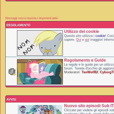
Messaggi senza risposta
•
Argomenti attivi
REGOLAMENTO
Utilizzo dei cookie
Questo sito utilizza i
cookie
! Così
sapere.
Qui
e
qui
maggiori informa
Regolamento e Guide
Le regole e le guide per un utilizz
forum. Tenete d'occhio gli aggior
Moderatori:
TeoWolf82
,
Cyborg
AVVISI
Nuovo sito episodi Sub I
Cliccate per vedere gli episodi sott
scaricare i file sub, creati dalla co