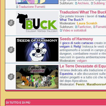
Subforum:
Archivio
,
Subbing S
Traduzione Fumetti
Traduzioni What The Buc
Qui potete trovare i lavori di
tradu
What The Buck?!
Moderatore:
Laura Scratch
Subforum:
Fanfiction
,
Fumett
Video e sottotitoli
Seeds of Harmony
Il
gioco di ruolo cartaceo
creato i
velgarn
&
Reilg
! Indossa le vesti 
antropomorfo e scendi in campo p
dungeon, combattere mostri e ritr
nascosti in questa ambientazione
Moderatore:
velgarn
Le Terre Devastate di Equ
Un'area dedicata alla traduzione in
Equestria
, e alle discussioni sulle
relativi progetti e a tutto ciò che 
del dopo Apocalisse.
Moderatori:
Fenrir
,
Marathonrsv
DI TUTTO E DI PIÙ