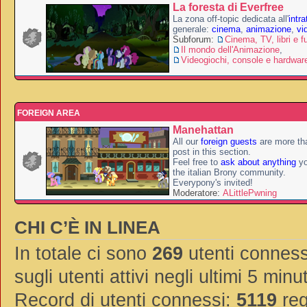
La foresta di Everfree
La zona off-topic dedicata all'
intr
generale:
cinema
,
animazione
,
vi
Subforum:
Cinema, TV, libri e f
Il mondo dell'Animazione
,
Videogiochi, console e hardwar
FOREIGN AREA
Manehattan
All our
foreign guests
are more th
post in this section.
Feel free to
ask about anything
yo
the italian Brony community.
Everypony's invited!
Moderatore:
ALittlePwning
CHI C’È IN LINEA
In totale ci sono
269
utenti connessi
sugli utenti attivi negli ultimi 5 minut
Record di utenti connessi:
5119
reg