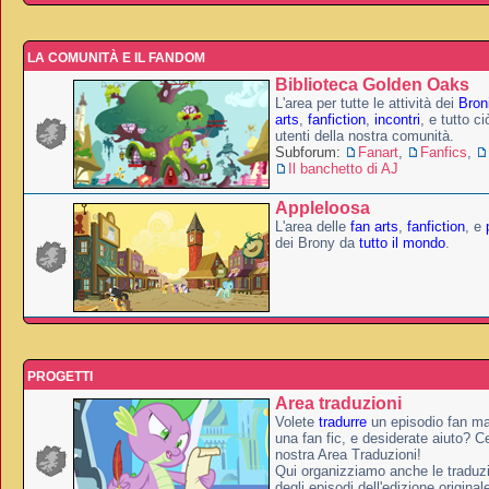
LA COMUNITÀ E IL FANDOM
Biblioteca Golden Oaks
L'area per tutte le attività dei
Broni
arts
,
fanfiction
,
incontri
, e tutto c
utenti della nostra comunità.
Subforum:
Fanart
,
Fanfics
,
Il banchetto di AJ
Appleloosa
L'area delle
fan arts
,
fanfiction
, e
dei Brony da
tutto il mondo
.
PROGETTI
Area traduzioni
Volete
tradurre
un episodio fan ma
una fan fic, e desiderate aiuto? Ce
nostra Area Traduzioni!
Qui organizziamo anche le traduzio
degli episodi dell'edizione original