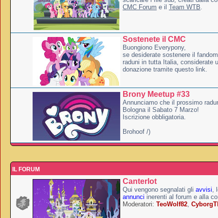
CMC Forum
e il
Team WTB
.
Sostenete il CMC
Buongiono Everypony,
se desiderate sostenere il fandom
raduni in tutta Italia, considerate
donazione tramite questo link.
Brony Meetup #33
Annunciamo che il prossimo radun
Bologna il Sabato 7 Marzo!
Iscrizione obbligatoria.
Brohoof /)
IL FORUM
Canterlot
Qui vengono segnalati gli
avvisi
, 
annunci
inerenti al forum e alla c
Moderatori:
TeoWolf82
,
Cyborg