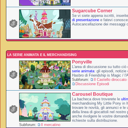
Sugarcube Corner
Se vi siete appena iscritti, inserit
di presentazione
e fatevi conoscer
Autocancellazione dei messaggi 
LA SERIE ANIMATA E IL MERCHANDISING
Ponyville
L'area di discussione su tutto ciò 
serie animata
: gli episodi, notizie
Hasbro di Friendship is Magic / l
Subforum:
Il Castello diroccato 
Discussione Episodi
Carousel Boutique
La bacheca dove troverete le
ulti
merchandising My Little Pony in It
trovare le novità, gli annunci e le 
della linea di giocattoli nel nostr
anche rivolgere le vostre domande
richieste sulla distribuzione.
Subforum:
Il mercatino