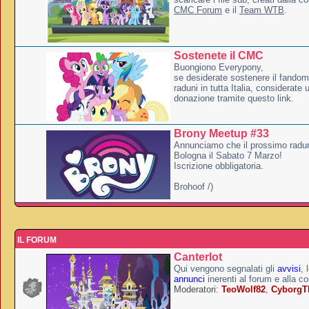
CMC Forum
e il
Team WTB
.
Sostenete il CMC
Buongiono Everypony,
se desiderate sostenere il fandom
raduni in tutta Italia, considerate
donazione tramite questo link.
Brony Meetup #33
Annunciamo che il prossimo radun
Bologna il Sabato 7 Marzo!
Iscrizione obbligatoria.
Brohoof /)
IL FORUM
Canterlot
Qui vengono segnalati gli
avvisi
, 
annunci
inerenti al forum e alla c
Moderatori:
TeoWolf82
,
Cyborg