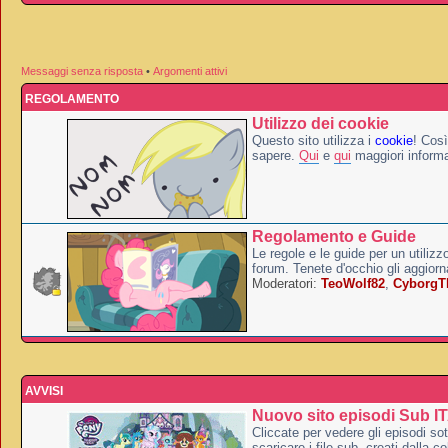
Messaggi senza risposta
•
Argomenti attivi
REGOLAMENTO
Utilizzo dei cookie
Questo sito utilizza i
cookie
! Così
sapere.
Qui
e
qui
maggiori informa
Regolamento e Guide
Le regole e le guide per un utilizz
forum. Tenete d'occhio gli aggior
Moderatori:
TeoWolf82
,
Cyborg
AVVISI
Nuovo sito episodi Sub I
Cliccate per vedere gli episodi sott
scaricare i file sub, creati dalla co