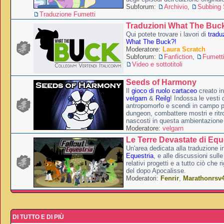
Subforum:
Archivio
,
Subbing S
Traduzione Fumetti
Traduzioni What The Buc
Qui potete trovare i lavori di
tradu
What The Buck?!
Moderatore:
Laura Scratch
Subforum:
Fanfiction
,
Fumett
Video e sottotitoli
Seeds of Harmony
Il
gioco di ruolo cartaceo
creato i
velgarn
&
Reilg
! Indossa le vesti 
antropomorfo e scendi in campo p
dungeon, combattere mostri e ritr
nascosti in questa ambientazione
Moderatore:
velgarn
Le Terre Devastate di Equ
Un'area dedicata alla traduzione in
Equestria
, e alle discussioni sulle
relativi progetti e a tutto ciò che 
del dopo Apocalisse.
Moderatori:
Fenrir
,
Marathonrsv
DI TUTTO E DI PIÙ