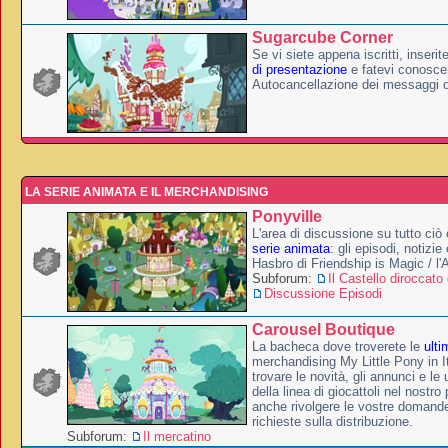
Sugarcube Corner
Se vi siete appena iscritti, inserit
di presentazione
e fatevi conoscer
Autocancellazione dei messaggi 
LA SERIE ANIMATA E IL MERCHANDISING
Ponyville
L'area di discussione su tutto ciò 
serie animata
: gli episodi, notizie
Hasbro di Friendship is Magic / l
Subforum:
Il Castello diroccato 
Discussione Episodi
Carousel Boutique
La bacheca dove troverete le
ulti
merchandising My Little Pony in It
trovare le novità, gli annunci e le 
della linea di giocattoli nel nostr
anche rivolgere le vostre domande
richieste sulla distribuzione.
Subforum:
Il mercatino