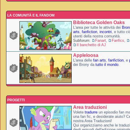
LA COMUNITÀ E IL FANDOM
Biblioteca Golden Oaks
L'area per tutte le attività dei
Broni
arts
,
fanfiction
,
incontri
, e tutto c
utenti della nostra comunità.
Subforum:
Fanart
,
Fanfics
,
Il banchetto di AJ
Appleloosa
L'area delle
fan arts
,
fanfiction
, e
dei Brony da
tutto il mondo
.
PROGETTI
Area traduzioni
Volete
tradurre
un episodio fan ma
una fan fic, e desiderate aiuto? Ce
nostra Area Traduzioni!
Qui organizziamo anche le traduzio
degli episodi dell'edizione original