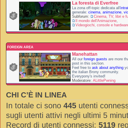
La foresta di Everfree
La zona off-topic dedicata all'
intr
generale:
cinema
,
animazione
,
vi
Subforum:
Cinema, TV, libri e f
Il mondo dell'Animazione
,
Videogiochi, console e hardwar
FOREIGN AREA
Manehattan
All our
foreign guests
are more th
post in this section.
Feel free to
ask about anything
yo
the italian Brony community.
Everypony's invited!
Moderatore:
ALittlePwning
CHI C’È IN LINEA
In totale ci sono
445
utenti connessi
sugli utenti attivi negli ultimi 5 minut
Record di utenti connessi:
5119
reg