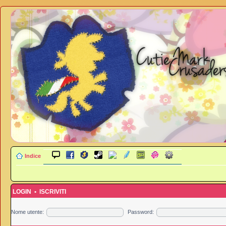
Indice
LOGIN
•
ISCRIVITI
Nome utente:
Password: