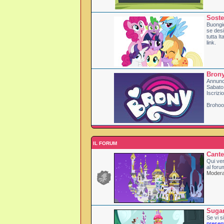
Soste
Buongi
se desi
tutta I
link.
Brony
Annunci
Sabato
Iscrizi
Brohoof
IL FORUM
Cante
Qui ven
al foru
Moderat
Suga
Se vi si
presen