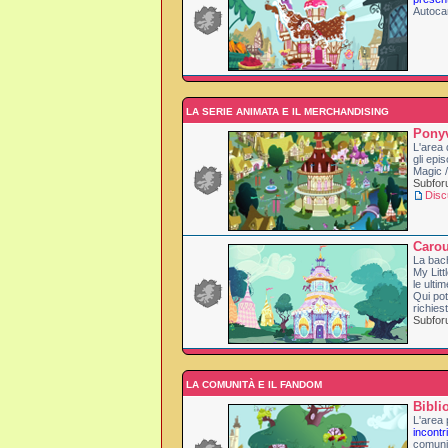
Autoca
LA SERIE ANIMATA E IL MERCHANDISING
Ponyv
L'area 
gli epi
Magic /
Subfo
Disc
Carou
La bac
My Litt
le ulti
Qui pot
richies
Subfo
LA COMUNITÀ E IL FANDOM
Bibli
L'area p
incontri
comuni