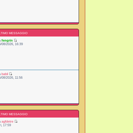
LTIMO MESSAGGIO
a
fengrin
4/08/2026, 16:39
a
babil
6/08/2026, 11:56
LTIMO MESSAGGIO
a
agfdetre
ri, 17:59