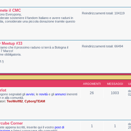
nete il CMC
Reindirizzamenti totali: 104119
ono Everypony,
derate sostenere il fandom Italiano e avere raduni in
talia, considerate una piccola donazione tramite questo
 Meetup #33
Reindirizzamenti totali: 66494
amo che il prossimo raduno si terrà a Bologna il
 7 Marzo!
one obbligatoria.
 /)
ARGOMENTI
MESSAGGI
U
rlot
d
26
1003
gono segnalati gli
avvisi
, le
novità
e gli
annunci
inerenti
0
m e alla comunità.
ori:
TeoWolf82
,
CyborgTEAM
rcube Corner
d
1
1
ete appena iscritti, inserite qui il vostro
post di
2
tazione
e fatevi conoscere alla comunità!