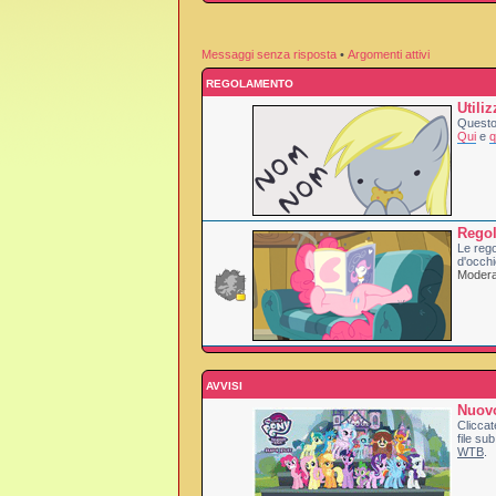
Messaggi senza risposta
•
Argomenti attivi
REGOLAMENTO
Utili
Questo 
Qui
e
q
Rego
Le rego
d'occhi
Moderat
AVVISI
Nuovo
Cliccat
file sub
WTB
.