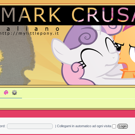
ord:
|
Collegami in automatico ad ogni visita