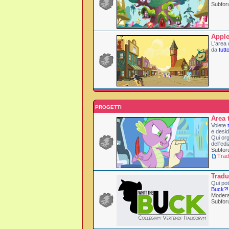
Subfo
Apple
L'area 
da
tutt
PROGETTI
Area 
Volete
e desid
Qui org
dell'edi
Subfo
Trad
Tradu
Qui pot
Buck?!
Modera
Subfo