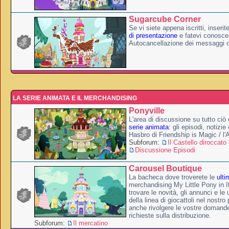
Sugarcube Corner
Se vi siete appena iscritti, inserit
di presentazione
e fatevi conoscer
Autocancellazione dei messaggi 
LA SERIE ANIMATA E IL MERCHANDISING
Ponyville
L'area di discussione su tutto ciò 
serie animata
: gli episodi, notizie
Hasbro di Friendship is Magic / l
Subforum:
Il Castello diroccato 
Discussione Episodi
Carousel Boutique
La bacheca dove troverete le
ulti
merchandising My Little Pony in It
trovare le novità, gli annunci e le 
della linea di giocattoli nel nostr
anche rivolgere le vostre domande
richieste sulla distribuzione.
Subforum:
Il mercatino