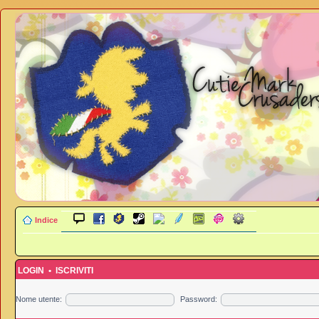
Indice
LOGIN
•
ISCRIVITI
Nome utente:
Password: