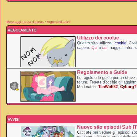
Messaggi senza risposta
•
Argomenti attivi
REGOLAMENTO
Utilizzo dei cookie
Questo sito utilizza i
cookie
! Così
sapere.
Qui
e
qui
maggiori informa
Regolamento e Guide
Le regole e le guide per un utilizz
forum. Tenete d'occhio gli aggior
Moderatori:
TeoWolf82
,
Cyborg
AVVISI
Nuovo sito episodi Sub I
Cliccate per vedere gli episodi sott
scaricare i file sub, creati dalla co