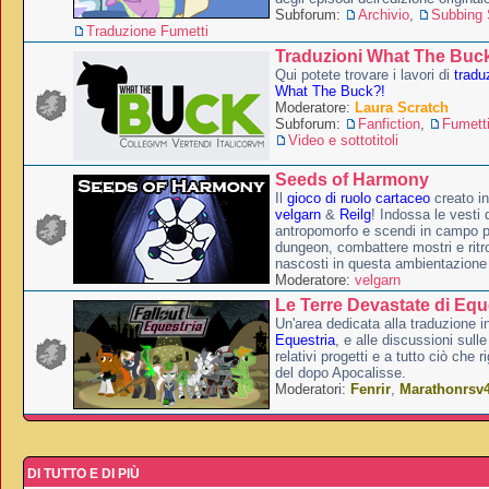
Subforum:
Archivio
,
Subbing S
Traduzione Fumetti
Traduzioni What The Buc
Qui potete trovare i lavori di
tradu
What The Buck?!
Moderatore:
Laura Scratch
Subforum:
Fanfiction
,
Fumett
Video e sottotitoli
Seeds of Harmony
Il
gioco di ruolo cartaceo
creato i
velgarn
&
Reilg
! Indossa le vesti 
antropomorfo e scendi in campo p
dungeon, combattere mostri e ritr
nascosti in questa ambientazione
Moderatore:
velgarn
Le Terre Devastate di Equ
Un'area dedicata alla traduzione in
Equestria
, e alle discussioni sulle
relativi progetti e a tutto ciò che 
del dopo Apocalisse.
Moderatori:
Fenrir
,
Marathonrsv
DI TUTTO E DI PIÙ