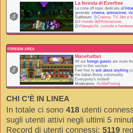
La foresta di Everfree
La zona off-topic dedicata all'
intr
generale:
cinema
,
animazione
,
vi
Subforum:
Cinema, TV, libri e f
Il mondo dell'Animazione
,
Videogiochi, console e hardwar
FOREIGN AREA
Manehattan
All our
foreign guests
are more th
post in this section.
Feel free to
ask about anything
yo
the italian Brony community.
Everypony's invited!
Moderatore:
ALittlePwning
CHI C’È IN LINEA
In totale ci sono
418
utenti connessi
sugli utenti attivi negli ultimi 5 minut
Record di utenti connessi:
5119
reg