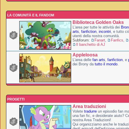
LA COMUNITÀ E IL FANDOM
Biblioteca Golden Oaks
L'area per tutte le attività dei
Broni
arts
,
fanfiction
,
incontri
, e tutto c
utenti della nostra comunità.
Subforum:
Fanart
,
Fanfics
,
Il banchetto di AJ
Appleloosa
L'area delle
fan arts
,
fanfiction
, e
dei Brony da
tutto il mondo
.
PROGETTI
Area traduzioni
Volete
tradurre
un episodio fan ma
una fan fic, e desiderate aiuto? Ce
nostra Area Traduzioni!
Qui organizziamo anche le traduzio
degli episodi dell'edizione original