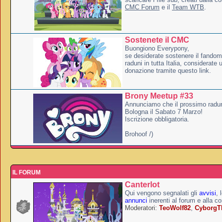
CMC Forum
e il
Team WTB
.
Sostenete il CMC
Buongiono Everypony,
se desiderate sostenere il fandom
raduni in tutta Italia, considerate
donazione tramite questo link.
Brony Meetup #33
Annunciamo che il prossimo radun
Bologna il Sabato 7 Marzo!
Iscrizione obbligatoria.
Brohoof /)
IL FORUM
Canterlot
Qui vengono segnalati gli
avvisi
, 
annunci
inerenti al forum e alla c
Moderatori:
TeoWolf82
,
Cyborg