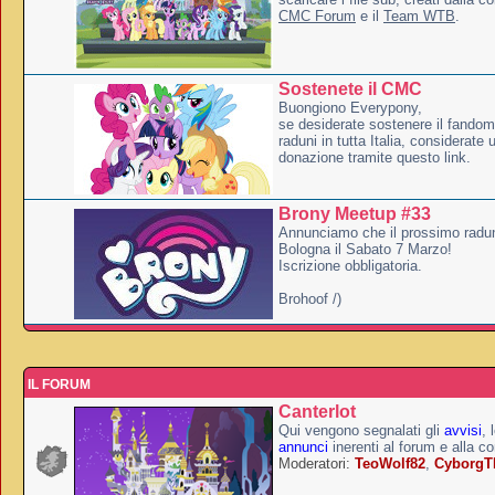
CMC Forum
e il
Team WTB
.
Sostenete il CMC
Buongiono Everypony,
se desiderate sostenere il fandom
raduni in tutta Italia, considerate
donazione tramite questo link.
Brony Meetup #33
Annunciamo che il prossimo radun
Bologna il Sabato 7 Marzo!
Iscrizione obbligatoria.
Brohoof /)
IL FORUM
Canterlot
Qui vengono segnalati gli
avvisi
, 
annunci
inerenti al forum e alla c
Moderatori:
TeoWolf82
,
Cyborg