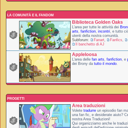
LA COMUNITÀ E IL FANDOM
Biblioteca Golden Oaks
L'area per tutte le attività dei
Broni
arts
,
fanfiction
,
incontri
, e tutto c
utenti della nostra comunità.
Subforum:
Fanart
,
Fanfics
,
Il banchetto di AJ
Appleloosa
L'area delle
fan arts
,
fanfiction
, e
dei Brony da
tutto il mondo
.
PROGETTI
Area traduzioni
Volete
tradurre
un episodio fan ma
una fan fic, e desiderate aiuto? Ce
nostra Area Traduzioni!
Qui organizziamo anche le traduzio
degli episodi dell'edizione original