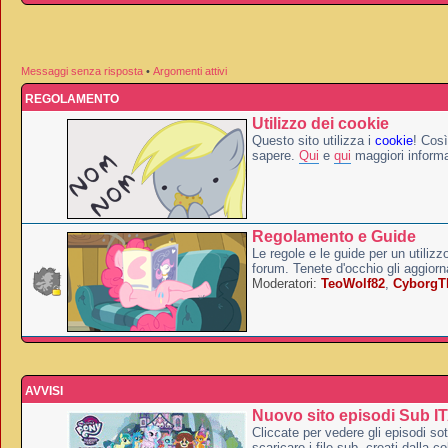
Messaggi senza risposta
•
Argomenti attivi
REGOLAMENTO
Utilizzo dei cookie
Questo sito utilizza i
cookie
! Così
sapere.
Qui
e
qui
maggiori informa
Regolamento e Guide
Le regole e le guide per un utilizz
forum. Tenete d'occhio gli aggior
Moderatori:
TeoWolf82
,
Cyborg
AVVISI
Nuovo sito episodi Sub I
Cliccate per vedere gli episodi sott
scaricare i file sub, creati dalla co