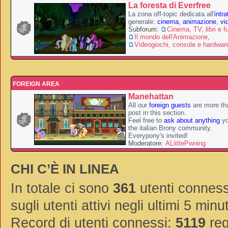
La foresta di Everfree
La zona off-topic dedicata all'
intr
generale:
cinema
,
animazione
,
vi
Subforum:
Cinema, TV, libri e f
Il mondo dell'Animazione
,
Videogiochi, console e hardwar
FOREIGN AREA
Manehattan
All our
foreign guests
are more th
post in this section.
Feel free to
ask about anything
yo
the italian Brony community.
Everypony's invited!
Moderatore:
ALittlePwning
CHI C’È IN LINEA
In totale ci sono
361
utenti connessi
sugli utenti attivi negli ultimi 5 minut
Record di utenti connessi:
5119
reg