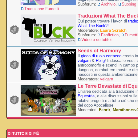
Subforum:
Archivio
,
Subbing S
Traduzione Fumetti
Traduzioni What The Buc
Qui potete trovare i lavori di
tradu
What The Buck?!
Moderatore:
Laura Scratch
Subforum:
Fanfiction
,
Fumett
Video e sottotitoli
Seeds of Harmony
Il
gioco di ruolo cartaceo
creato i
velgarn
&
Reilg
! Indossa le vesti 
antropomorfo e scendi in campo p
dungeon, combattere mostri e ritr
nascosti in questa ambientazione
Moderatore:
velgarn
Le Terre Devastate di Equ
Un'area dedicata alla traduzione in
Equestria
, e alle discussioni sulle
relativi progetti e a tutto ciò che 
del dopo Apocalisse.
Moderatori:
Fenrir
,
Marathonrsv
DI TUTTO E DI PIÙ