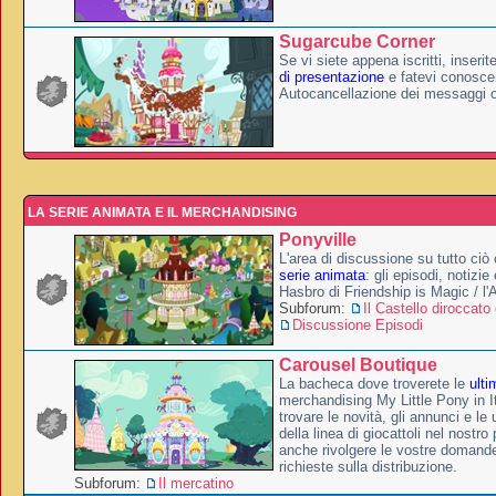
Sugarcube Corner
Se vi siete appena iscritti, inserit
di presentazione
e fatevi conoscer
Autocancellazione dei messaggi 
LA SERIE ANIMATA E IL MERCHANDISING
Ponyville
L'area di discussione su tutto ciò 
serie animata
: gli episodi, notizie
Hasbro di Friendship is Magic / l
Subforum:
Il Castello diroccato 
Discussione Episodi
Carousel Boutique
La bacheca dove troverete le
ulti
merchandising My Little Pony in It
trovare le novità, gli annunci e le 
della linea di giocattoli nel nostr
anche rivolgere le vostre domande
richieste sulla distribuzione.
Subforum:
Il mercatino