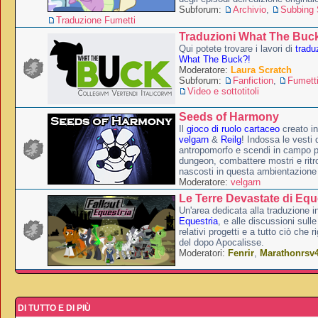
Subforum:
Archivio
,
Subbing S
Traduzione Fumetti
Traduzioni What The Buc
Qui potete trovare i lavori di
tradu
What The Buck?!
Moderatore:
Laura Scratch
Subforum:
Fanfiction
,
Fumett
Video e sottotitoli
Seeds of Harmony
Il
gioco di ruolo cartaceo
creato i
velgarn
&
Reilg
! Indossa le vesti 
antropomorfo e scendi in campo p
dungeon, combattere mostri e ritr
nascosti in questa ambientazione
Moderatore:
velgarn
Le Terre Devastate di Equ
Un'area dedicata alla traduzione in
Equestria
, e alle discussioni sulle
relativi progetti e a tutto ciò che 
del dopo Apocalisse.
Moderatori:
Fenrir
,
Marathonrsv
DI TUTTO E DI PIÙ