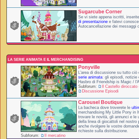
Sugarcube Corner
Se vi siete appena iscritti, inserit
di presentazione
e fatevi conoscer
Autocancellazione dei messaggi 
LA SERIE ANIMATA E IL MERCHANDISING
Ponyville
L'area di discussione su tutto ciò 
serie animata
: gli episodi, notizie
Hasbro di Friendship is Magic / l
Subforum:
Il Castello diroccato 
Discussione Episodi
Carousel Boutique
La bacheca dove troverete le
ulti
merchandising My Little Pony in It
trovare le novità, gli annunci e le 
della linea di giocattoli nel nostr
anche rivolgere le vostre domande
richieste sulla distribuzione.
Subforum:
Il mercatino