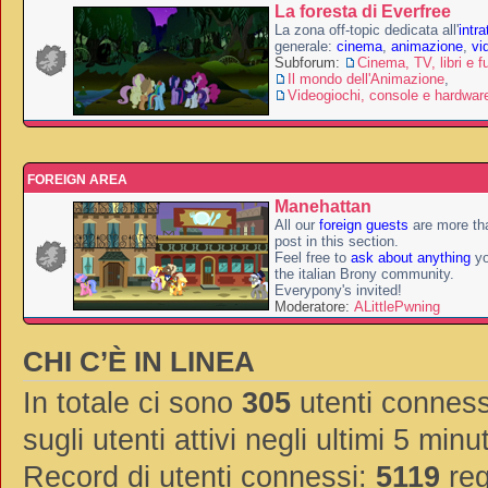
La foresta di Everfree
La zona off-topic dedicata all'
intr
generale:
cinema
,
animazione
,
vi
Subforum:
Cinema, TV, libri e f
Il mondo dell'Animazione
,
Videogiochi, console e hardwar
FOREIGN AREA
Manehattan
All our
foreign guests
are more th
post in this section.
Feel free to
ask about anything
yo
the italian Brony community.
Everypony's invited!
Moderatore:
ALittlePwning
CHI C’È IN LINEA
In totale ci sono
305
utenti connessi
sugli utenti attivi negli ultimi 5 minut
Record di utenti connessi:
5119
reg