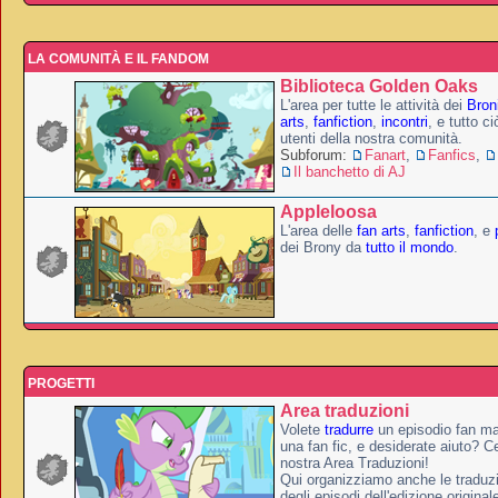
LA COMUNITÀ E IL FANDOM
Biblioteca Golden Oaks
L'area per tutte le attività dei
Broni
arts
,
fanfiction
,
incontri
, e tutto c
utenti della nostra comunità.
Subforum:
Fanart
,
Fanfics
,
Il banchetto di AJ
Appleloosa
L'area delle
fan arts
,
fanfiction
, e
dei Brony da
tutto il mondo
.
PROGETTI
Area traduzioni
Volete
tradurre
un episodio fan ma
una fan fic, e desiderate aiuto? Ce
nostra Area Traduzioni!
Qui organizziamo anche le traduzio
degli episodi dell'edizione original