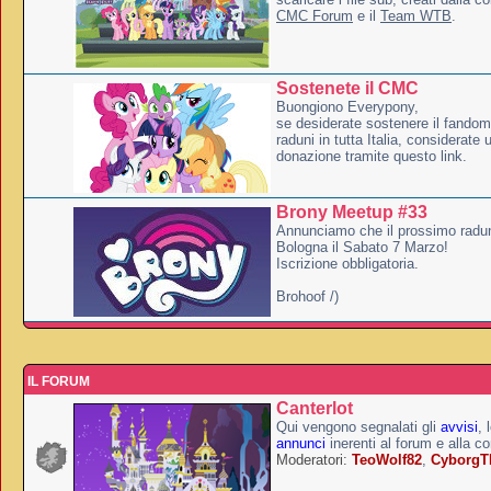
CMC Forum
e il
Team WTB
.
Sostenete il CMC
Buongiono Everypony,
se desiderate sostenere il fandom
raduni in tutta Italia, considerate
donazione tramite questo link.
Brony Meetup #33
Annunciamo che il prossimo radun
Bologna il Sabato 7 Marzo!
Iscrizione obbligatoria.
Brohoof /)
IL FORUM
Canterlot
Qui vengono segnalati gli
avvisi
, 
annunci
inerenti al forum e alla c
Moderatori:
TeoWolf82
,
Cyborg