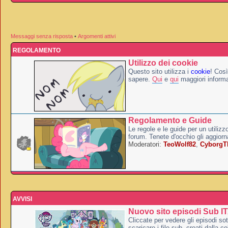
Messaggi senza risposta
•
Argomenti attivi
REGOLAMENTO
Utilizzo dei cookie
Questo sito utilizza i
cookie
! Così
sapere.
Qui
e
qui
maggiori informa
Regolamento e Guide
Le regole e le guide per un utilizz
forum. Tenete d'occhio gli aggior
Moderatori:
TeoWolf82
,
Cyborg
AVVISI
Nuovo sito episodi Sub I
Cliccate per vedere gli episodi sott
scaricare i file sub, creati dalla co