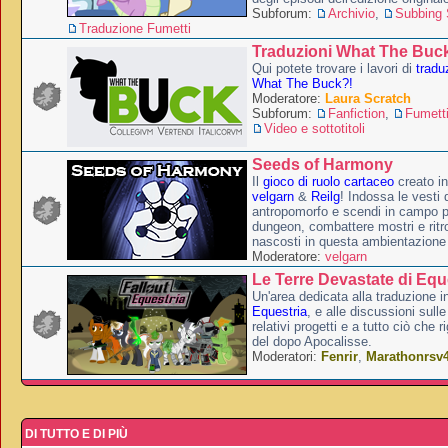
Subforum:
Archivio
,
Subbing S
Traduzione Fumetti
Traduzioni What The Buc
Qui potete trovare i lavori di
tradu
What The Buck?!
Moderatore:
Laura Scratch
Subforum:
Fanfiction
,
Fumett
Video e sottotitoli
Seeds of Harmony
Il
gioco di ruolo cartaceo
creato i
velgarn
&
Reilg
! Indossa le vesti 
antropomorfo e scendi in campo p
dungeon, combattere mostri e ritr
nascosti in questa ambientazione
Moderatore:
velgarn
Le Terre Devastate di Equ
Un'area dedicata alla traduzione in
Equestria
, e alle discussioni sulle
relativi progetti e a tutto ciò che 
del dopo Apocalisse.
Moderatori:
Fenrir
,
Marathonrsv
DI TUTTO E DI PIÙ