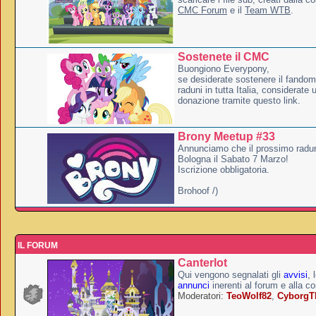
CMC Forum
e il
Team WTB
.
Sostenete il CMC
Buongiono Everypony,
se desiderate sostenere il fandom
raduni in tutta Italia, considerate
donazione tramite questo link.
Brony Meetup #33
Annunciamo che il prossimo radun
Bologna il Sabato 7 Marzo!
Iscrizione obbligatoria.
Brohoof /)
IL FORUM
Canterlot
Qui vengono segnalati gli
avvisi
, 
annunci
inerenti al forum e alla c
Moderatori:
TeoWolf82
,
Cyborg