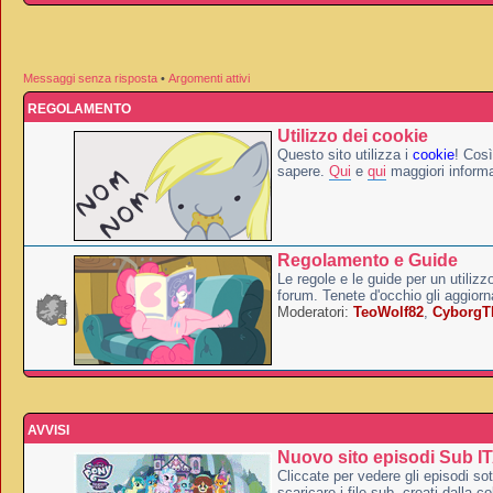
Messaggi senza risposta
•
Argomenti attivi
REGOLAMENTO
Utilizzo dei cookie
Questo sito utilizza i
cookie
! Così
sapere.
Qui
e
qui
maggiori informa
Regolamento e Guide
Le regole e le guide per un utilizz
forum. Tenete d'occhio gli aggior
Moderatori:
TeoWolf82
,
Cyborg
AVVISI
Nuovo sito episodi Sub I
Cliccate per vedere gli episodi sott
scaricare i file sub, creati dalla co