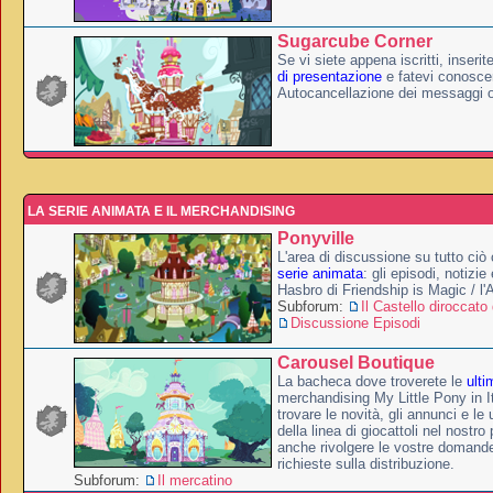
Sugarcube Corner
Se vi siete appena iscritti, inserit
di presentazione
e fatevi conoscer
Autocancellazione dei messaggi 
LA SERIE ANIMATA E IL MERCHANDISING
Ponyville
L'area di discussione su tutto ciò 
serie animata
: gli episodi, notizie
Hasbro di Friendship is Magic / l
Subforum:
Il Castello diroccato 
Discussione Episodi
Carousel Boutique
La bacheca dove troverete le
ulti
merchandising My Little Pony in It
trovare le novità, gli annunci e le 
della linea di giocattoli nel nostr
anche rivolgere le vostre domande
richieste sulla distribuzione.
Subforum:
Il mercatino