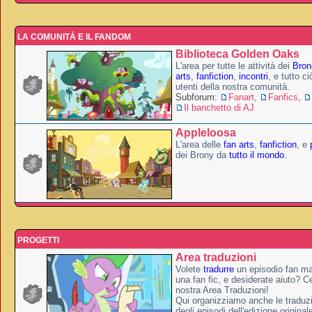
LA COMUNITÀ E IL FANDOM
Biblioteca Golden Oaks
L'area per tutte le attività dei
Broni
arts
,
fanfiction
,
incontri
, e tutto c
utenti della nostra comunità.
Subforum:
Fanart
,
Fanfics
,
Il banchetto di AJ
Appleloosa
L'area delle
fan arts
,
fanfiction
, e
dei Brony da
tutto il mondo
.
PROGETTI
Area traduzioni
Volete
tradurre
un episodio fan ma
una fan fic, e desiderate aiuto? Ce
nostra Area Traduzioni!
Qui organizziamo anche le traduzio
degli episodi dell'edizione original