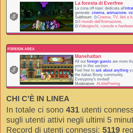
La foresta di Everfree
La zona off-topic dedicata all'
intr
generale:
cinema
,
animazione
,
vi
Subforum:
Cinema, TV, libri e f
Il mondo dell'Animazione
,
Videogiochi, console e hardwar
FOREIGN AREA
Manehattan
All our
foreign guests
are more th
post in this section.
Feel free to
ask about anything
yo
the italian Brony community.
Everypony's invited!
Moderatore:
ALittlePwning
CHI C’È IN LINEA
In totale ci sono
431
utenti connessi
sugli utenti attivi negli ultimi 5 minut
Record di utenti connessi:
5119
reg