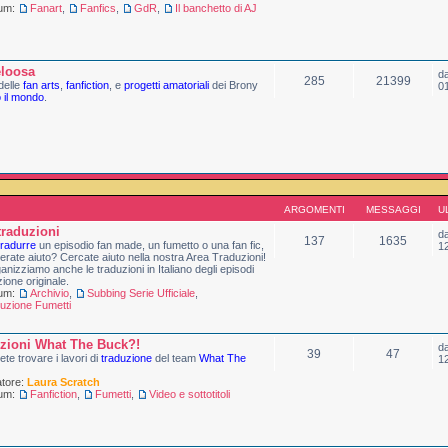
rum:
Fanart
,
Fanfics
,
GdR
,
Il banchetto di AJ
loosa
d
285
21399
delle
fan arts
,
fanfiction
, e
progetti amatoriali
dei Brony
0
o il mondo
.
ARGOMENTI
MESSAGGI
U
traduzioni
d
137
1635
tradurre
un episodio fan made, un fumetto o una fan fic,
1
erate aiuto? Cercate aiuto nella nostra Area Traduzioni!
anizziamo anche le traduzioni in Italiano degli episodi
zione originale.
rum:
Archivio
,
Subbing Serie Ufficiale
,
uzione Fumetti
zioni What The Buck?!
d
39
47
ete trovare i lavori di
traduzione
del team
What The
1
tore:
Laura Scratch
rum:
Fanfiction
,
Fumetti
,
Video e sottotitoli