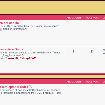
ARGOMENTI
MESSAGGI
U
zzo dei cookie
sito utilizza i
cookie
! Così, giusto per farvelo sapere.
ui
maggiori informazioni.
lamento e Guide
d
8
23
le e le guide per un utilizzo ottimale del forum. Tenete
2
o gli aggiornamenti
QUI
ori:
TeoWolf82
,
CyborgTEAM
ARGOMENTI
MESSAGGI
U
 sito episodi Sub ITA
e per vedere gli episodi sottotitolati online, o scaricare i
, creati dalla collaborazione tra il
CMC Forum
e il
Team