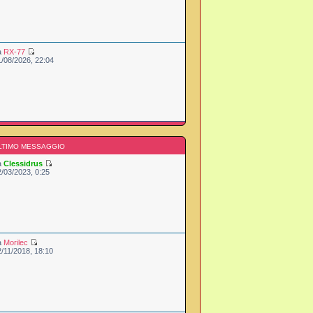
a
RX-77
1/08/2026, 22:04
LTIMO MESSAGGIO
a
Clessidrus
2/03/2023, 0:25
a
Morilec
2/11/2018, 18:10