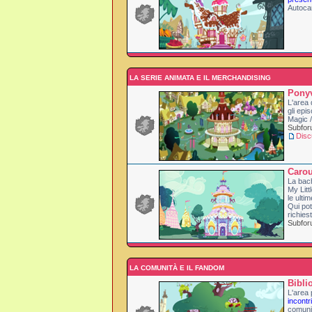
Autoca
LA SERIE ANIMATA E IL MERCHANDISING
Ponyv
L'area 
gli epi
Magic /
Subfo
Disc
Carou
La bac
My Litt
le ulti
Qui pot
richies
Subfo
LA COMUNITÀ E IL FANDOM
Bibli
L'area p
incontri
comuni