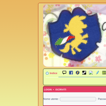
Indice
LOGIN
•
ISCRIVITI
Nome utente:
Passw