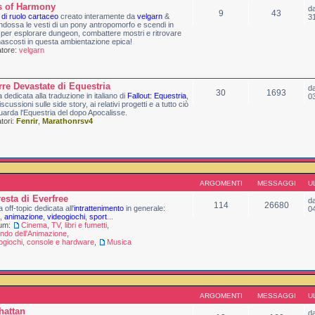
s of Harmony
d
9
43
 di ruolo cartaceo
creato interamente da
velgarn
&
3
Indossa le vesti di un pony antropomorfo e scendi in
per esplorare dungeon, combattere mostri e ritrovare
nascosti in questa ambientazione epica!
tore:
velgarn
rre Devastate di Equestria
d
30
1693
 dedicata alla traduzione in italiano di
Fallout: Equestria
,
0
iscussioni sulle side story, ai relativi progetti e a tutto ciò
uarda l'Equestria del dopo Apocalisse.
ori:
Fenrir
,
Marathonrsv4
ARGOMENTI
MESSAGGI
U
resta di Everfree
d
114
26680
 off-topic dedicata all'
intrattenimento
in generale:
0
,
animazione
,
videogiochi
,
sport
...
rum:
Cinema, TV, libri e fumetti
,
ondo dell'Animazione
,
ogiochi, console e hardware
,
Musica
ARGOMENTI
MESSAGGI
U
hattan
d