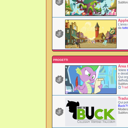
Subfo
Apple
L'area 
da
tutt
PROGETTI
Area 
Volete
e desid
Qui org
dell'edi
Subfo
Trad
Tradu
Qui pot
Buck?!
Modera
Subfo