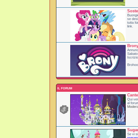
Soste
Buongi
se desi
tutta I
link.
Brony
Annunci
Sabato
Iscrizi
Brohoof
IL FORUM
Cante
Qui ven
al foru
Moderat
Suga
Se vi si
presen