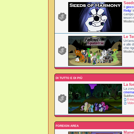
Seed
Il
gioco
Reilg
! 
campo 
tesori 
Modera
Le Te
Un'area
e alle d
che rig
Moderat
DI TUTTO E DI PIÙ
La fo
La zona
cinema
Subfo
Il m
Vide
FOREIGN AREA
Mane