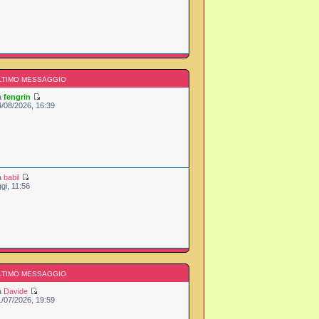
LTIMO MESSAGGIO
a
fengrin
4/08/2026, 16:39
a
babil
gi, 11:56
LTIMO MESSAGGIO
a
Davide
1/07/2026, 19:59