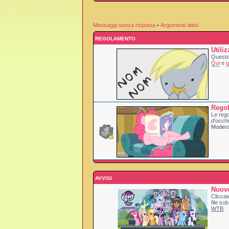
Messaggi senza risposta
•
Argomenti attivi
REGOLAMENTO
Utili
Questo 
Qui
e
q
Rego
Le rego
d'occhi
Moderat
AVVISI
Nuovo
Cliccat
file sub
WTB
.