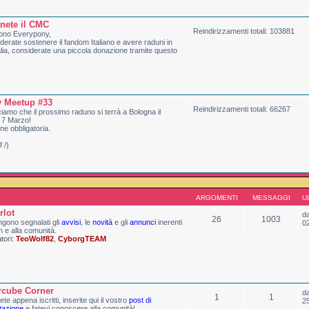
nete il CMC
Reindirizzamenti totali: 103881
ono Everypony,
derate sostenere il fandom Italiano e avere raduni in
talia, considerate una piccola donazione tramite questo
 Meetup #33
Reindirizzamenti totali: 66267
amo che il prossimo raduno si terrà a Bologna il
 7 Marzo!
one obbligatoria.
 /)
ARGOMENTI
MESSAGGI
U
rlot
d
26
1003
gono segnalati gli
avvisi
, le
novità
e gli
annunci
inerenti
0
m e alla comunità.
ori:
TeoWolf82
,
CyborgTEAM
rcube Corner
d
1
1
ete appena iscritti, inserite qui il vostro
post di
2
tazione
e fatevi conoscere alla comunità!