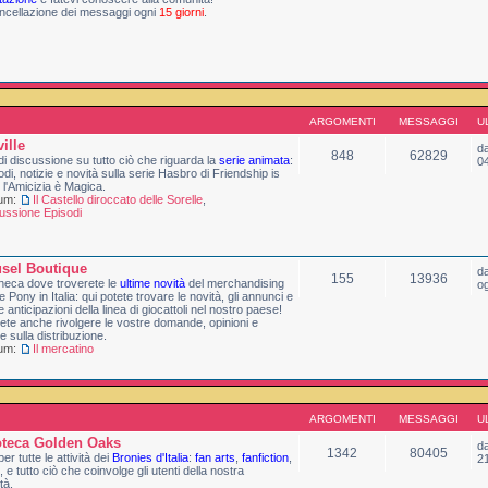
ncellazione dei messaggi ogni
15 giorni
.
ARGOMENTI
MESSAGGI
U
ille
d
848
62829
di discussione su tutto ciò che riguarda la
serie animata
:
0
sodi, notizie e novità sulla serie Hasbro di Friendship is
 l'Amicizia è Magica.
rum:
Il Castello diroccato delle Sorelle
,
ussione Episodi
sel Boutique
d
155
13936
heca dove troverete le
ultime novità
del merchandising
og
le Pony in Italia: qui potete trovare le novità, gli annunci e
me anticipazioni della linea di giocattoli nel nostro paese!
ete anche rivolgere le vostre domande, opinioni e
te sulla distribuzione.
rum:
Il mercatino
ARGOMENTI
MESSAGGI
U
oteca Golden Oaks
d
1342
80405
er tutte le attività dei
Bronies d'Italia
:
fan arts
,
fanfiction
,
2
, e tutto ciò che coinvolge gli utenti della nostra
tà.