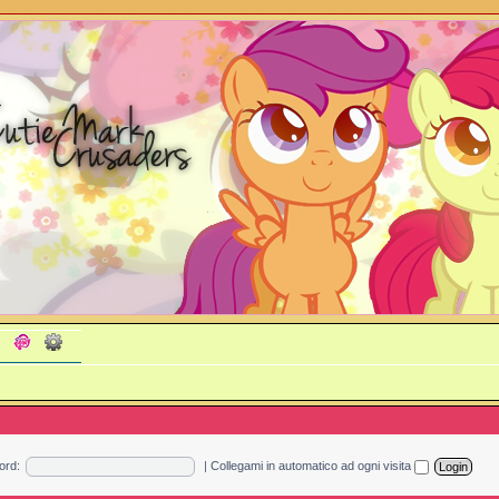
ord:
|
Collegami in automatico ad ogni visita