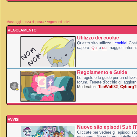
Messaggi senza risposta
•
Argomenti attivi
REGOLAMENTO
Utilizzo dei cookie
Questo sito utilizza i
cookie
! Così
sapere.
Qui
e
qui
maggiori informa
Regolamento e Guide
Le regole e le guide per un utilizz
forum. Tenete d'occhio gli aggior
Moderatori:
TeoWolf82
,
Cyborg
AVVISI
Nuovo sito episodi Sub I
Cliccate per vedere gli episodi sott
scaricare i file sub, creati dalla co