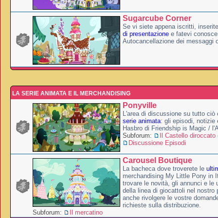
Sugarcube Corner
Se vi siete appena iscritti, inserit
di presentazione
e fatevi conoscer
Autocancellazione dei messaggi 
LA SERIE ANIMATA E IL MERCHANDISING
Ponyville
L'area di discussione su tutto ciò 
serie animata
: gli episodi, notizie
Hasbro di Friendship is Magic / l
Subforum:
Il Castello diroccato 
Discussione Episodi
Carousel Boutique
La bacheca dove troverete le
ulti
merchandising My Little Pony in It
trovare le novità, gli annunci e le 
della linea di giocattoli nel nostr
anche rivolgere le vostre domande
richieste sulla distribuzione.
Subforum:
Il mercatino