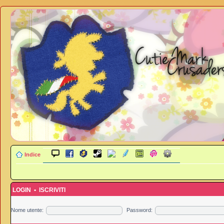
Indice
LOGIN
•
ISCRIVITI
Nome utente:
Password: