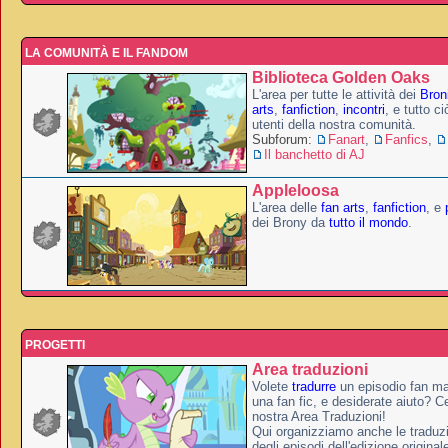
LA COMUNITÀ E IL FANDOM
Biblioteca Golden Oaks
L'area per tutte le attività dei
Broni
arts
,
fanfiction
,
incontri
, e tutto c
utenti della nostra comunità.
Subforum:
Fanart
,
Fanfics
,
Il banchetto di AJ
Appleloosa
L'area delle
fan arts
,
fanfiction
, e
dei Brony da
tutto il mondo
.
PROGETTI
Area traduzioni
Volete
tradurre
un episodio fan ma
una fan fic, e desiderate aiuto? Ce
nostra Area Traduzioni!
Qui organizziamo anche le traduzio
degli episodi dell'edizione original