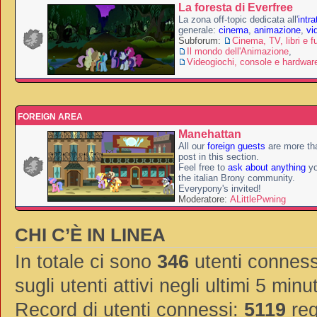
La foresta di Everfree
La zona off-topic dedicata all'
intr
generale:
cinema
,
animazione
,
vi
Subforum:
Cinema, TV, libri e f
Il mondo dell'Animazione
,
Videogiochi, console e hardwar
FOREIGN AREA
Manehattan
All our
foreign guests
are more th
post in this section.
Feel free to
ask about anything
yo
the italian Brony community.
Everypony's invited!
Moderatore:
ALittlePwning
CHI C’È IN LINEA
In totale ci sono
346
utenti connessi
sugli utenti attivi negli ultimi 5 minut
Record di utenti connessi:
5119
reg