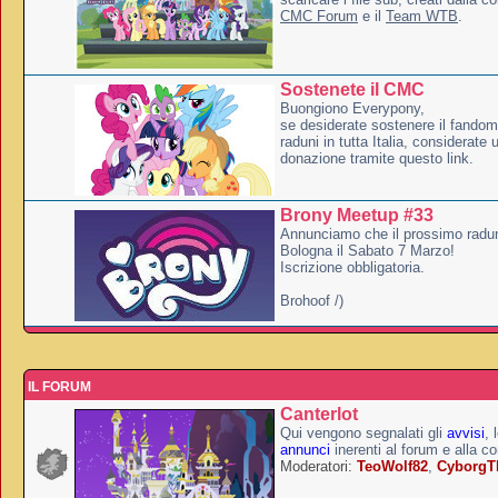
CMC Forum
e il
Team WTB
.
Sostenete il CMC
Buongiono Everypony,
se desiderate sostenere il fandom
raduni in tutta Italia, considerate
donazione tramite questo link.
Brony Meetup #33
Annunciamo che il prossimo radun
Bologna il Sabato 7 Marzo!
Iscrizione obbligatoria.
Brohoof /)
IL FORUM
Canterlot
Qui vengono segnalati gli
avvisi
, 
annunci
inerenti al forum e alla c
Moderatori:
TeoWolf82
,
Cyborg