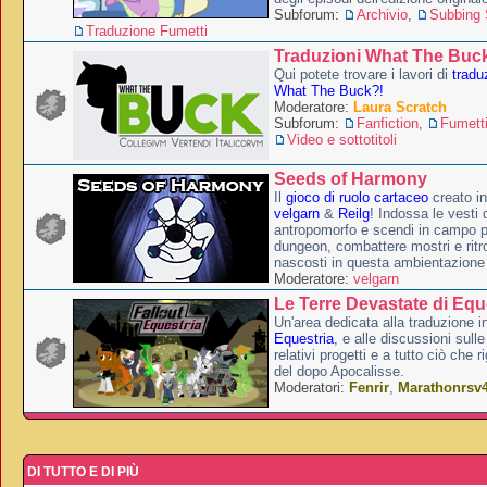
Subforum:
Archivio
,
Subbing S
Traduzione Fumetti
Traduzioni What The Buc
Qui potete trovare i lavori di
tradu
What The Buck?!
Moderatore:
Laura Scratch
Subforum:
Fanfiction
,
Fumett
Video e sottotitoli
Seeds of Harmony
Il
gioco di ruolo cartaceo
creato i
velgarn
&
Reilg
! Indossa le vesti 
antropomorfo e scendi in campo p
dungeon, combattere mostri e ritr
nascosti in questa ambientazione
Moderatore:
velgarn
Le Terre Devastate di Equ
Un'area dedicata alla traduzione in
Equestria
, e alle discussioni sulle
relativi progetti e a tutto ciò che 
del dopo Apocalisse.
Moderatori:
Fenrir
,
Marathonrsv
DI TUTTO E DI PIÙ