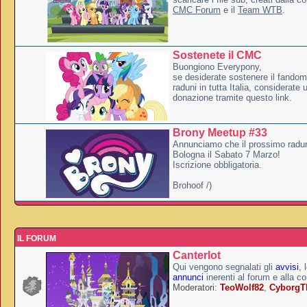
CMC Forum
e il
Team WTB
.
Sostenete il CMC
Buongiono Everypony,
se desiderate sostenere il fandom
raduni in tutta Italia, considerate
donazione tramite questo link.
Brony Meetup #33
Annunciamo che il prossimo radun
Bologna il Sabato 7 Marzo!
Iscrizione obbligatoria.
Brohoof /)
IL FORUM
Canterlot
Qui vengono segnalati gli
avvisi
, 
annunci
inerenti al forum e alla c
Moderatori:
TeoWolf82
,
Cyborg