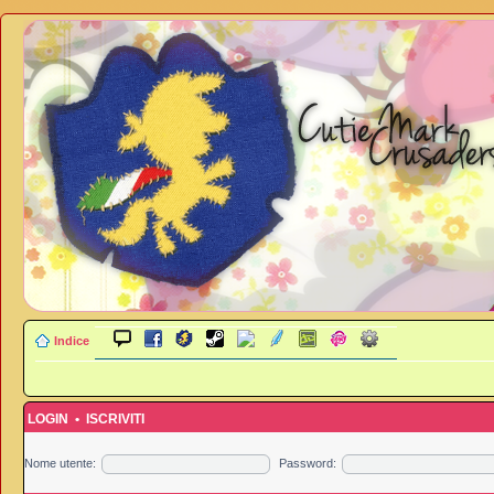
Indice
LOGIN
•
ISCRIVITI
Nome utente:
Password: