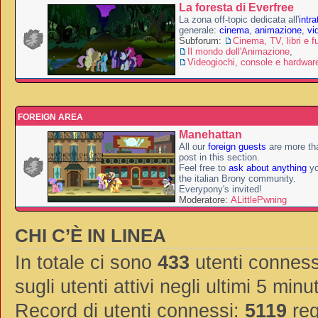
La foresta di Everfree
La zona off-topic dedicata all'
intr
generale:
cinema
,
animazione
,
vi
Subforum:
Cinema, TV, libri e f
Il mondo dell'Animazione
,
Videogiochi, console e hardwar
FOREIGN AREA
Manehattan
All our
foreign guests
are more th
post in this section.
Feel free to
ask about anything
yo
the italian Brony community.
Everypony's invited!
Moderatore:
ALittlePwning
CHI C’È IN LINEA
In totale ci sono
433
utenti connessi
sugli utenti attivi negli ultimi 5 minut
Record di utenti connessi:
5119
reg