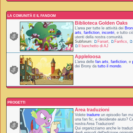
LA COMUNITÀ E IL FANDOM
Biblioteca Golden Oaks
L'area per tutte le attività dei
Broni
arts
,
fanfiction
,
incontri
, e tutto c
utenti della nostra comunità.
Subforum:
Fanart
,
Fanfics
,
Il banchetto di AJ
Appleloosa
L'area delle
fan arts
,
fanfiction
, e
dei Brony da
tutto il mondo
.
PROGETTI
Area traduzioni
Volete
tradurre
un episodio fan ma
una fan fic, e desiderate aiuto? Ce
nostra Area Traduzioni!
Qui organizziamo anche le traduzio
degli episodi dell'edizione original