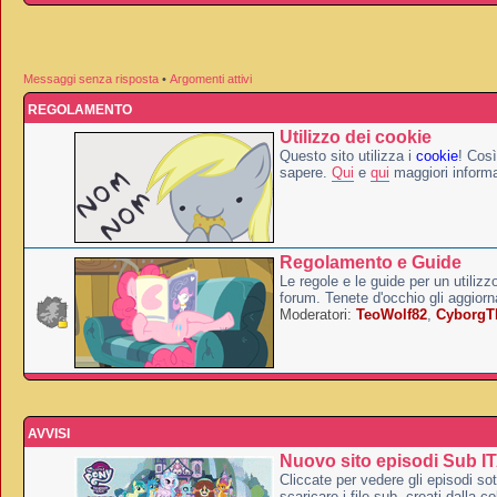
Messaggi senza risposta
•
Argomenti attivi
REGOLAMENTO
Utilizzo dei cookie
Questo sito utilizza i
cookie
! Così
sapere.
Qui
e
qui
maggiori informa
Regolamento e Guide
Le regole e le guide per un utilizz
forum. Tenete d'occhio gli aggior
Moderatori:
TeoWolf82
,
Cyborg
AVVISI
Nuovo sito episodi Sub I
Cliccate per vedere gli episodi sott
scaricare i file sub, creati dalla co