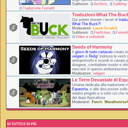
Subforum:
Archivio
,
Subbing S
Traduzione Fumetti
Traduzioni What The Buc
Qui potete trovare i lavori di
tradu
What The Buck?!
Moderatore:
Laura Scratch
Subforum:
Fanfiction
,
Fumett
Video e sottotitoli
Seeds of Harmony
Il
gioco di ruolo cartaceo
creato i
velgarn
&
Reilg
! Indossa le vesti 
antropomorfo e scendi in campo p
dungeon, combattere mostri e ritr
nascosti in questa ambientazione
Moderatore:
velgarn
Le Terre Devastate di Equ
Un'area dedicata alla traduzione in
Equestria
, e alle discussioni sulle
relativi progetti e a tutto ciò che 
del dopo Apocalisse.
Moderatori:
Fenrir
,
Marathonrsv
DI TUTTO E DI PIÙ