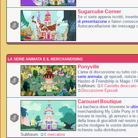
Sugarcube Corner
Se vi siete appena iscritti, inserit
di presentazione
e fatevi conoscer
Autocancellazione dei messaggi 
LA SERIE ANIMATA E IL MERCHANDISING
Ponyville
L'area di discussione su tutto ciò 
serie animata
: gli episodi, notizie
Hasbro di Friendship is Magic / l
Subforum:
Il Castello diroccato 
Discussione Episodi
Carousel Boutique
La bacheca dove troverete le
ulti
merchandising My Little Pony in It
trovare le novità, gli annunci e le 
della linea di giocattoli nel nostr
anche rivolgere le vostre domande
richieste sulla distribuzione.
Subforum:
Il mercatino