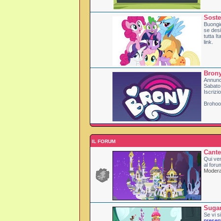
Soste
Buongi
se desi
tutta I
link.
Brony
Annunci
Sabato
Iscrizi
Brohoof
IL FORUM
Cante
Qui ven
al foru
Moderat
Suga
Se vi si
presen