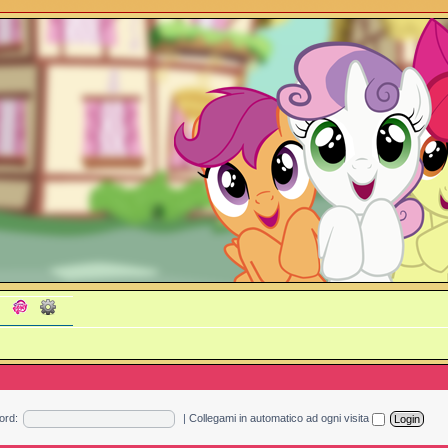
ord:
|
Collegami in automatico ad ogni visita