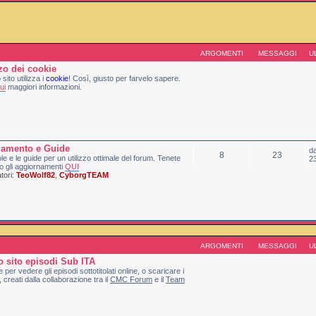
ARGOMENTI
MESSAGGI
U
zzo dei cookie
sito utilizza i
cookie
! Così, giusto per farvelo sapere.
ui
maggiori informazioni.
lamento e Guide
d
8
23
le e le guide per un utilizzo ottimale del forum. Tenete
2
o gli aggiornamenti
QUI
ori:
TeoWolf82
,
CyborgTEAM
ARGOMENTI
MESSAGGI
U
 sito episodi Sub ITA
e per vedere gli episodi sottotitolati online, o scaricare i
, creati dalla collaborazione tra il
CMC Forum
e il
Team