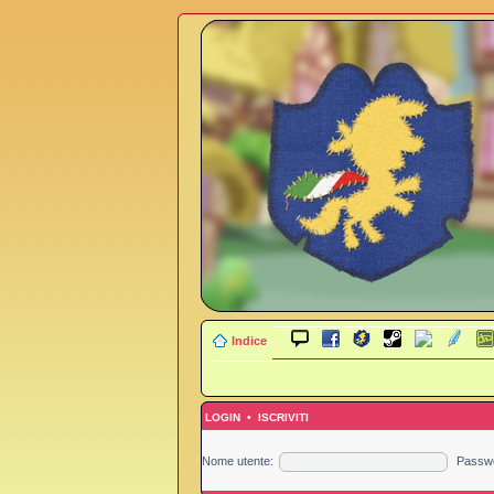
Indice
LOGIN
•
ISCRIVITI
Nome utente:
Passw