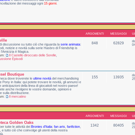
ncellazione dei messaggi ogni
15 giorni
.
ARGOMENTI
MESSAGGI
U
ille
d
848
62829
di discussione su tutto ciò che riguarda la
serie animata
:
0
sodi, notizie e novità sulla serie Hasbro di Friendship is
 l'Amicizia è Magica.
rum:
Il Castello diroccato delle Sorelle
,
ussione Episodi
sel Boutique
d
155
13935
heca dove troverete le
ultime novità
del merchandising
2
le Pony in Italia: qui potete trovare le novità, gli annunci e
me anticipazioni della linea di giocattoli nel nostro paese!
ete anche rivolgere le vostre domande, opinioni e
te sulla distribuzione.
rum:
Il mercatino
ARGOMENTI
MESSAGGI
U
oteca Golden Oaks
d
1342
80405
er tutte le attività dei
Bronies d'Italia
:
fan arts
,
fanfiction
,
2
, e tutto ciò che coinvolge gli utenti della nostra
tà.