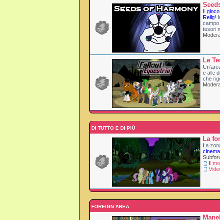
Seed
Il
gioco
Reilg
! 
campo 
tesori 
Modera
Le Te
Un'area
e alle d
che rig
Moderat
DI TUTTO E DI PIÙ
La fo
La zona
cinema
Subfo
Il m
Vide
FOREIGN AREA
Mane