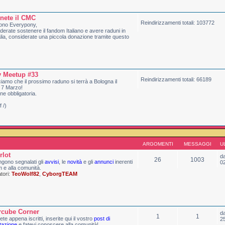
nete il CMC
Reindirizzamenti totali: 103772
ono Everypony,
derate sostenere il fandom Italiano e avere raduni in
talia, considerate una piccola donazione tramite questo
 Meetup #33
Reindirizzamenti totali: 66189
amo che il prossimo raduno si terrà a Bologna il
 7 Marzo!
one obbligatoria.
 /)
ARGOMENTI
MESSAGGI
U
rlot
d
26
1003
gono segnalati gli
avvisi
, le
novità
e gli
annunci
inerenti
0
m e alla comunità.
ori:
TeoWolf82
,
CyborgTEAM
rcube Corner
d
1
1
ete appena iscritti, inserite qui il vostro
post di
2
tazione
e fatevi conoscere alla comunità!