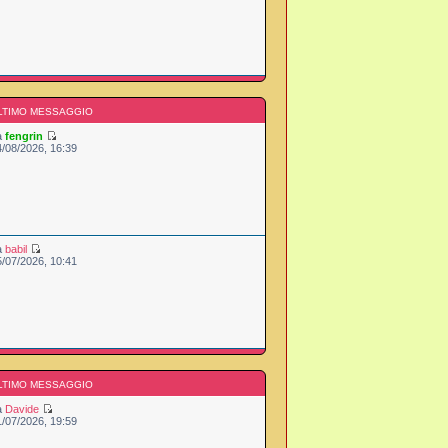
LTIMO MESSAGGIO
a
fengrin
4/08/2026, 16:39
a
babil
5/07/2026, 10:41
LTIMO MESSAGGIO
a
Davide
1/07/2026, 19:59