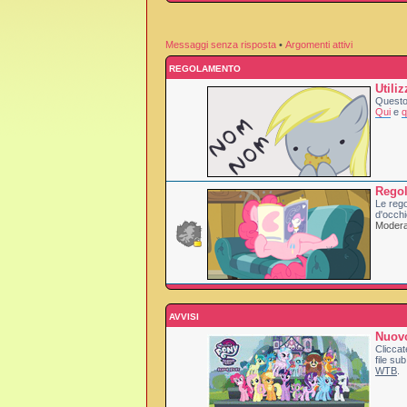
Messaggi senza risposta
•
Argomenti attivi
REGOLAMENTO
Utili
Questo 
Qui
e
q
Rego
Le rego
d'occhi
Moderat
AVVISI
Nuovo
Cliccat
file sub
WTB
.