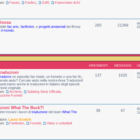
rum:
Fanart
,
Fanfics
,
GdR
,
Il banchetto di AJ
loosa
d
285
21399
delle
fan arts
,
fanfiction
, e
progetti amatoriali
dei Brony
0
o il mondo
.
ARGOMENTI
MESSAGGI
U
traduzioni
d
137
1635
tradurre
un episodio fan made, un fumetto o una fan fic,
1
erate aiuto? Cercate aiuto nella nostra Area Traduzioni!
anizziamo anche le traduzioni in Italiano degli episodi
zione originale.
rum:
Archivio
,
Subbing Serie Ufficiale
,
uzione Fumetti
zioni What The Buck?!
d
39
47
ete trovare i lavori di
traduzione
del team
What The
1
tore:
Laura Scratch
rum:
Fanfiction
,
Fumetti
,
Video e sottotitoli