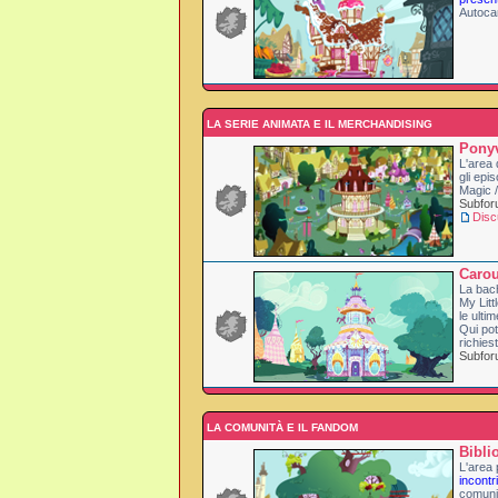
Autoca
LA SERIE ANIMATA E IL MERCHANDISING
Ponyv
L'area 
gli epi
Magic /
Subfo
Disc
Carou
La bac
My Litt
le ulti
Qui pot
richies
Subfo
LA COMUNITÀ E IL FANDOM
Bibli
L'area p
incontri
comuni