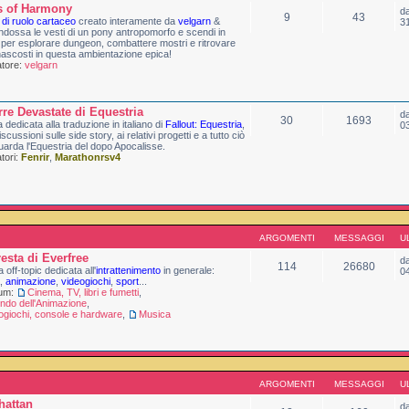
s of Harmony
d
9
43
 di ruolo cartaceo
creato interamente da
velgarn
&
3
Indossa le vesti di un pony antropomorfo e scendi in
per esplorare dungeon, combattere mostri e ritrovare
nascosti in questa ambientazione epica!
tore:
velgarn
rre Devastate di Equestria
d
30
1693
 dedicata alla traduzione in italiano di
Fallout: Equestria
,
0
iscussioni sulle side story, ai relativi progetti e a tutto ciò
uarda l'Equestria del dopo Apocalisse.
ori:
Fenrir
,
Marathonrsv4
ARGOMENTI
MESSAGGI
U
resta di Everfree
d
114
26680
 off-topic dedicata all'
intrattenimento
in generale:
0
,
animazione
,
videogiochi
,
sport
...
rum:
Cinema, TV, libri e fumetti
,
ondo dell'Animazione
,
ogiochi, console e hardware
,
Musica
ARGOMENTI
MESSAGGI
U
hattan
d