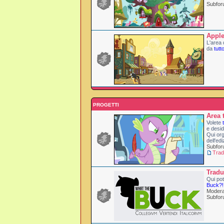
Subfo
Apple
L'area 
da
tutt
PROGETTI
Area 
Volete
e desid
Qui org
dell'edi
Subfo
Trad
Tradu
Qui pot
Buck?!
Modera
Subfo