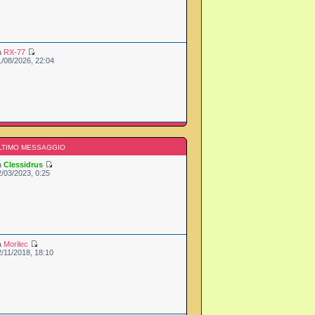
a
RX-77
1/08/2026, 22:04
LTIMO MESSAGGIO
a
Clessidrus
2/03/2023, 0:25
a
Morilec
2/11/2018, 18:10