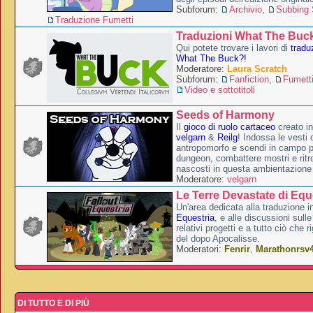
Subforum:
Archivio
,
Subbing S
Traduzione Fumetti
Traduzioni What The Buc
Qui potete trovare i lavori di
tradu
What The Buck?!
Moderatore:
Laura Scratch
Subforum:
Fanfiction
,
Fumett
Video e sottotitoli
Seeds of Harmony
Il
gioco di ruolo cartaceo
creato i
velgarn
&
Reilg
! Indossa le vesti 
antropomorfo e scendi in campo p
dungeon, combattere mostri e ritr
nascosti in questa ambientazione
Moderatore:
velgarn
Le Terre Devastate di Equ
Un'area dedicata alla traduzione in
Equestria
, e alle discussioni sulle
relativi progetti e a tutto ciò che 
del dopo Apocalisse.
Moderatori:
Fenrir
,
Marathonrsv
DI TUTTO E DI PIÙ