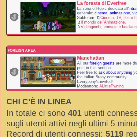
La foresta di Everfree
La zona off-topic dedicata all'
intr
generale:
cinema
,
animazione
,
vi
Subforum:
Cinema, TV, libri e f
Il mondo dell'Animazione
,
Videogiochi, console e hardwar
FOREIGN AREA
Manehattan
All our
foreign guests
are more th
post in this section.
Feel free to
ask about anything
yo
the italian Brony community.
Everypony's invited!
Moderatore:
ALittlePwning
CHI C’È IN LINEA
In totale ci sono
401
utenti connessi
sugli utenti attivi negli ultimi 5 minut
Record di utenti connessi:
5119
reg