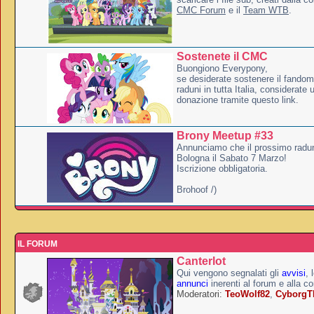
CMC Forum
e il
Team WTB
.
Sostenete il CMC
Buongiono Everypony,
se desiderate sostenere il fandom
raduni in tutta Italia, considerate
donazione tramite questo link.
Brony Meetup #33
Annunciamo che il prossimo radun
Bologna il Sabato 7 Marzo!
Iscrizione obbligatoria.
Brohoof /)
IL FORUM
Canterlot
Qui vengono segnalati gli
avvisi
, 
annunci
inerenti al forum e alla c
Moderatori:
TeoWolf82
,
Cyborg