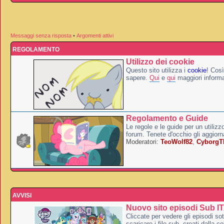
Messaggi senza risposta
•
Argomenti attivi
REGOLAMENTO
Utilizzo dei cookie
Questo sito utilizza i
cookie
! Così
sapere.
Qui
e
qui
maggiori informa
Regolamento e Guide
Le regole e le guide per un utilizz
forum. Tenete d'occhio gli aggior
Moderatori:
TeoWolf82
,
Cyborg
AVVISI
Nuovo sito episodi Sub I
Cliccate per vedere gli episodi sott
scaricare i file sub, creati dalla co