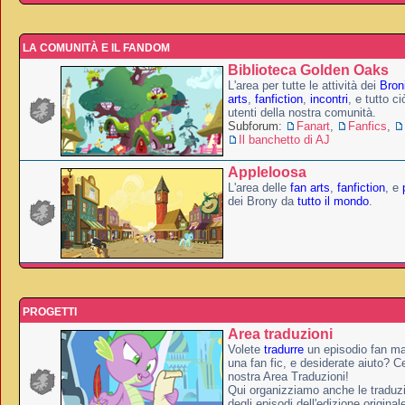
LA COMUNITÀ E IL FANDOM
Biblioteca Golden Oaks
L'area per tutte le attività dei
Broni
arts
,
fanfiction
,
incontri
, e tutto c
utenti della nostra comunità.
Subforum:
Fanart
,
Fanfics
,
Il banchetto di AJ
Appleloosa
L'area delle
fan arts
,
fanfiction
, e
dei Brony da
tutto il mondo
.
PROGETTI
Area traduzioni
Volete
tradurre
un episodio fan ma
una fan fic, e desiderate aiuto? Ce
nostra Area Traduzioni!
Qui organizziamo anche le traduzio
degli episodi dell'edizione original