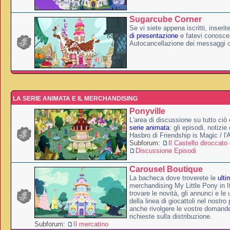
Sugarcube Corner
Se vi siete appena iscritti, inserit
di presentazione
e fatevi conoscer
Autocancellazione dei messaggi 
LA SERIE ANIMATA E IL MERCHANDISING
Ponyville
L'area di discussione su tutto ciò 
serie animata
: gli episodi, notizie
Hasbro di Friendship is Magic / l
Subforum:
Il Castello diroccato 
Discussione Episodi
Carousel Boutique
La bacheca dove troverete le
ulti
merchandising My Little Pony in It
trovare le novità, gli annunci e le 
della linea di giocattoli nel nostr
anche rivolgere le vostre domande
richieste sulla distribuzione.
Subforum:
Il mercatino