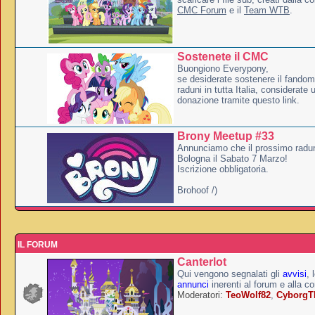
CMC Forum
e il
Team WTB
.
Sostenete il CMC
Buongiono Everypony,
se desiderate sostenere il fandom
raduni in tutta Italia, considerate
donazione tramite questo link.
Brony Meetup #33
Annunciamo che il prossimo radun
Bologna il Sabato 7 Marzo!
Iscrizione obbligatoria.
Brohoof /)
IL FORUM
Canterlot
Qui vengono segnalati gli
avvisi
, 
annunci
inerenti al forum e alla c
Moderatori:
TeoWolf82
,
Cyborg