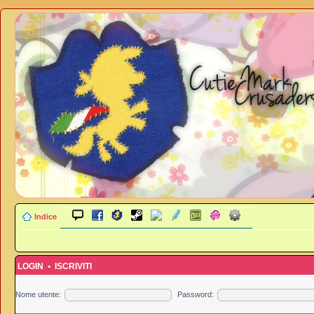
Indice
LOGIN
•
ISCRIVITI
Nome utente:
Password: