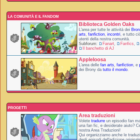
LA COMUNITÀ E IL FANDOM
Biblioteca Golden Oaks
L'area per tutte le attività dei
Broni
arts
,
fanfiction
,
incontri
, e tutto c
utenti della nostra comunità.
Subforum:
Fanart
,
Fanfics
,
Il banchetto di AJ
Appleloosa
L'area delle
fan arts
,
fanfiction
, e
dei Brony da
tutto il mondo
.
PROGETTI
Area traduzioni
Volete
tradurre
un episodio fan ma
una fan fic, e desiderate aiuto? Ce
nostra Area Traduzioni!
Qui organizziamo anche le traduzio
degli episodi dell'edizione original