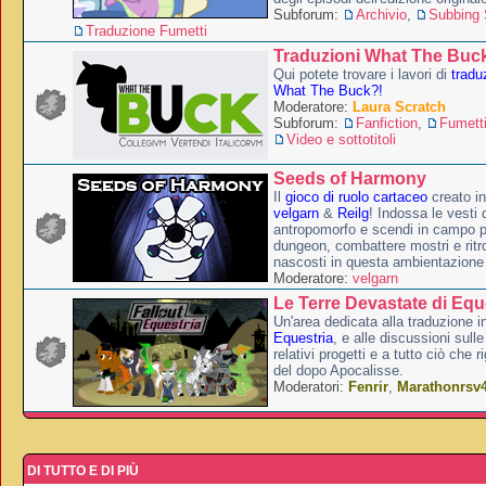
Subforum:
Archivio
,
Subbing S
Traduzione Fumetti
Traduzioni What The Buc
Qui potete trovare i lavori di
tradu
What The Buck?!
Moderatore:
Laura Scratch
Subforum:
Fanfiction
,
Fumett
Video e sottotitoli
Seeds of Harmony
Il
gioco di ruolo cartaceo
creato i
velgarn
&
Reilg
! Indossa le vesti 
antropomorfo e scendi in campo p
dungeon, combattere mostri e ritr
nascosti in questa ambientazione
Moderatore:
velgarn
Le Terre Devastate di Equ
Un'area dedicata alla traduzione in
Equestria
, e alle discussioni sulle
relativi progetti e a tutto ciò che 
del dopo Apocalisse.
Moderatori:
Fenrir
,
Marathonrsv
DI TUTTO E DI PIÙ