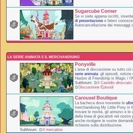
Sugarcube Corner
Se vi siete appena iscritti, inserit
di presentazione
e fatevi conoscer
Autocancellazione dei messaggi 
LA SERIE ANIMATA E IL MERCHANDISING
Ponyville
L'area di discussione su tutto ciò 
serie animata
: gli episodi, notizie
Hasbro di Friendship is Magic / l
Subforum:
Il Castello diroccato 
Discussione Episodi
Carousel Boutique
La bacheca dove troverete le
ulti
merchandising My Little Pony in It
trovare le novità, gli annunci e le 
della linea di giocattoli nel nostr
anche rivolgere le vostre domande
richieste sulla distribuzione.
Subforum:
Il mercatino