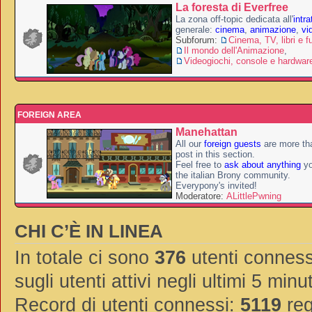
La foresta di Everfree
La zona off-topic dedicata all'
intr
generale:
cinema
,
animazione
,
vi
Subforum:
Cinema, TV, libri e f
Il mondo dell'Animazione
,
Videogiochi, console e hardwar
FOREIGN AREA
Manehattan
All our
foreign guests
are more th
post in this section.
Feel free to
ask about anything
yo
the italian Brony community.
Everypony's invited!
Moderatore:
ALittlePwning
CHI C’È IN LINEA
In totale ci sono
376
utenti connessi
sugli utenti attivi negli ultimi 5 minut
Record di utenti connessi:
5119
reg