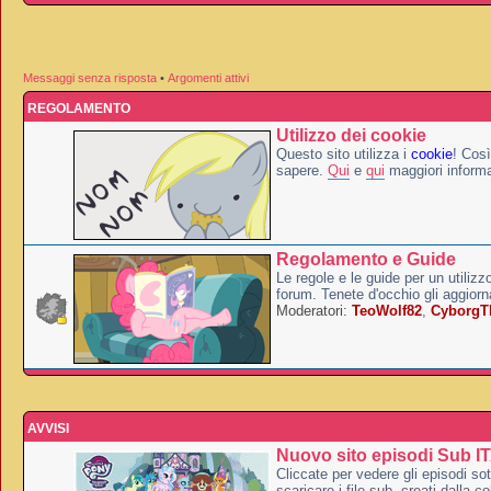
Messaggi senza risposta
•
Argomenti attivi
REGOLAMENTO
Utilizzo dei cookie
Questo sito utilizza i
cookie
! Così
sapere.
Qui
e
qui
maggiori informa
Regolamento e Guide
Le regole e le guide per un utilizz
forum. Tenete d'occhio gli aggior
Moderatori:
TeoWolf82
,
Cyborg
AVVISI
Nuovo sito episodi Sub I
Cliccate per vedere gli episodi sott
scaricare i file sub, creati dalla co