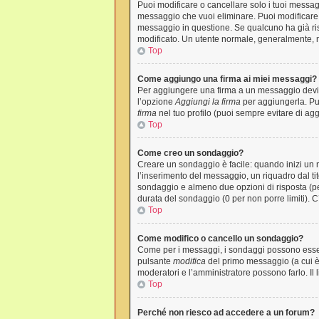
Puoi modificare o cancellare solo i tuoi mess
messaggio che vuoi eliminare. Puoi modificare 
messaggio in questione. Se qualcuno ha già risp
modificato. Un utente normale, generalmente,
Top
Come aggiungo una firma ai miei messaggi?
Per aggiungere una firma a un messaggio devi p
l’opzione
Aggiungi la firma
per aggiungerla. Pu
firma
nel tuo profilo (puoi sempre evitare di a
Top
Come creo un sondaggio?
Creare un sondaggio è facile: quando inizi un 
l’inserimento del messaggio, un riquadro dal ti
sondaggio e almeno due opzioni di risposta (per
durata del sondaggio (0 per non porre limiti). C
Top
Come modifico o cancello un sondaggio?
Come per i messaggi, i sondaggi possono essere 
pulsante
modifica
del primo messaggio (a cui è 
moderatori e l’amministratore possono farlo. Il 
Top
Perché non riesco ad accedere a un forum?