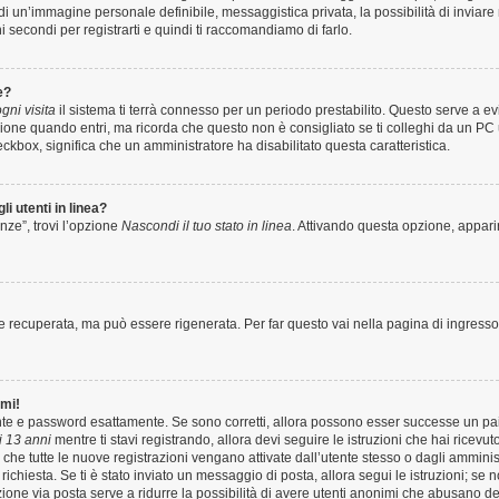
o di un’immagine personale definibile, messaggistica privata, la possibilità di invia
hi secondi per registrarti e quindi ti raccomandiamo di farlo.
e?
ni visita
il sistema ti terrà connesso per un periodo prestabilito. Questo serve a 
one quando entri, ma ricorda che questo non è consigliato se ti colleghi da un PC us
heckbox, significa che un amministratore ha disabilitato questa caratteristica.
i utenti in linea?
nze”, trovi l’opzione
Nascondi il tuo stato in linea
. Attivando questa opzione, apparir
recuperata, ma può essere rigenerata. Per far questo vai nella pagina di ingresso
rmi!
ente e password esattamente. Se sono corretti, allora possono esser successe un pai
 13 anni
mentre ti stavi registrando, allora devi seguire le istruzioni che hai ricevut
 che tutte le nuove registrazioni vengano attivate dall’utente stesso o dagli amminis
 è richiesta. Se ti è stato inviato un messaggio di posta, allora segui le istruzioni; s
vazione via posta serve a ridurre la possibilità di avere utenti anonimi che abusano de