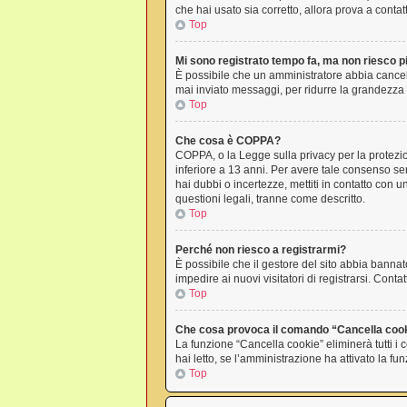
che hai usato sia corretto, allora prova a conta
Top
Mi sono registrato tempo fa, ma non riesco p
È possibile che un amministratore abbia cancell
mai inviato messaggi, per ridurre la grandezza 
Top
Che cosa è COPPA?
COPPA, o la Legge sulla privacy per la protezion
inferiore a 13 anni. Per avere tale consenso ser
hai dubbi o incertezze, mettiti in contatto con
questioni legali, tranne come descritto.
Top
Perché non riesco a registrarmi?
È possibile che il gestore del sito abbia bannato
impedire ai nuovi visitatori di registrarsi. Con
Top
Che cosa provoca il comando “Cancella coo
La funzione “Cancella cookie” eliminerà tutti i
hai letto, se l’amministrazione ha attivato la f
Top