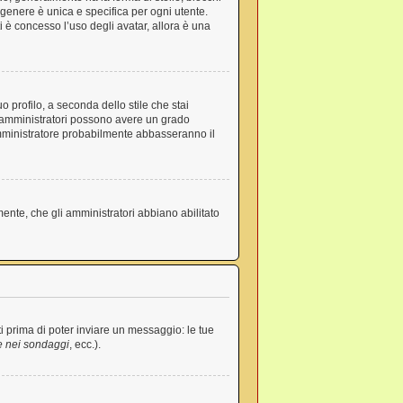
n genere è unica e specifica per ogni utente.
 è concesso l’uso degli avatar, allora è una
 profilo, a seconda dello stile che stai
ri e amministratori possono avere un grado
’amministratore probabilmente abbasseranno il
mente, che gli amministratori abbiano abilitato
i prima di poter inviare un messaggio: le tue
e nei sondaggi
, ecc.).