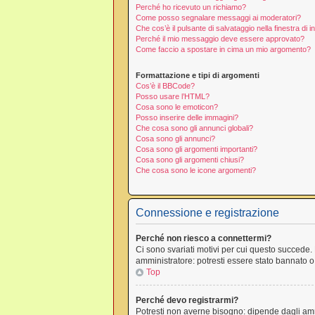
Perché ho ricevuto un richiamo?
Come posso segnalare messaggi ai moderatori?
Che cos’è il pulsante di salvataggio nella finestra di 
Perché il mio messaggio deve essere approvato?
Come faccio a spostare in cima un mio argomento?
Formattazione e tipi di argomenti
Cos’è il BBCode?
Posso usare l’HTML?
Cosa sono le emoticon?
Posso inserire delle immagini?
Che cosa sono gli annunci globali?
Cosa sono gli annunci?
Cosa sono gli argomenti importanti?
Cosa sono gli argomenti chiusi?
Che cosa sono le icone argomenti?
Connessione e registrazione
Perché non riesco a connettermi?
Ci sono svariati motivi per cui questo succede. 
amministratore: potresti essere stato bannato o
Top
Perché devo registrarmi?
Potresti non averne bisogno: dipende dagli amm