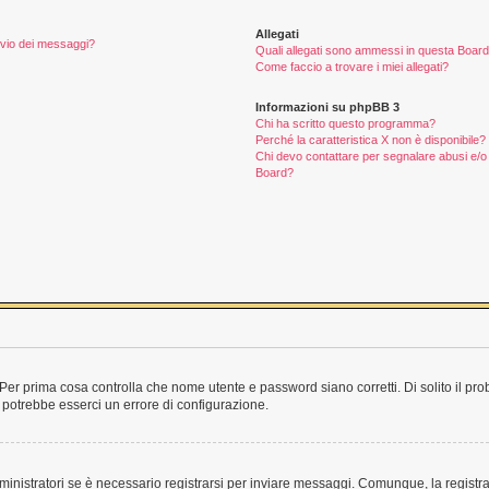
Allegati
invio dei messaggi?
Quali allegati sono ammessi in questa Boar
Come faccio a trovare i miei allegati?
Informazioni su phpBB 3
Chi ha scritto questo programma?
Perché la caratteristica X non è disponibile?
Chi devo contattare per segnalare abusi e/o 
Board?
Per prima cosa controlla che nome utente e password siano corretti. Di solito il pro
 potrebbe esserci un errore di configurazione.
inistratori se è necessario registrarsi per inviare messaggi. Comunque, la registra