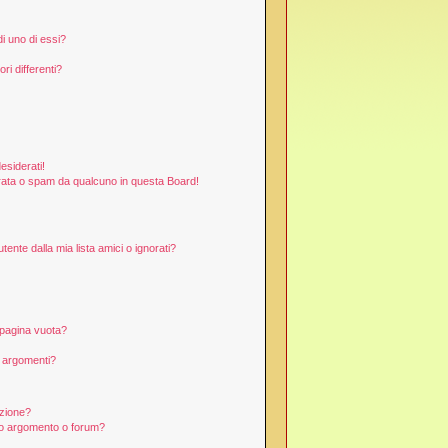
i uno di essi?
ri differenti?
esiderati!
rata o spam da qualcuno in questa Board!
nte dalla mia lista amici o ignorati?
 pagina vuota?
i argomenti?
izione?
to argomento o forum?