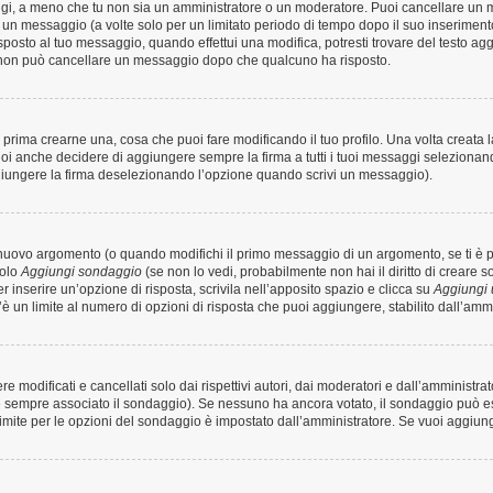
aggi, a meno che tu non sia un amministratore o un moderatore. Puoi cancellare un
un messaggio (a volte solo per un limitato periodo di tempo dopo il suo inserimen
osto al tuo messaggio, quando effettui una modifica, potresti trovare del testo agg
 non può cancellare un messaggio dopo che qualcuno ha risposto.
rima crearne una, cosa che puoi fare modificando il tuo profilo. Una volta creata 
oi anche decidere di aggiungere sempre la firma a tutti i tuoi messaggi seleziona
ggiungere la firma deselezionando l’opzione quando scrivi un messaggio).
nuovo argomento (o quando modifichi il primo messaggio di un argomento, se ti è p
tolo
Aggiungi sondaggio
(se non lo vedi, probabilmente non hai il diritto di creare so
 inserire un’opzione di risposta, scrivila nell’apposito spazio e clicca su
Aggiungi 
’è un limite al numero di opzioni di risposta che puoi aggiungere, stabilito dall’ammi
modificati e cancellati solo dai rispettivi autori, dai moderatori e dall’amministra
sempre associato il sondaggio). Se nessuno ha ancora votato, il sondaggio può esse
limite per le opzioni del sondaggio è impostato dall’amministratore. Se vuoi aggiunge