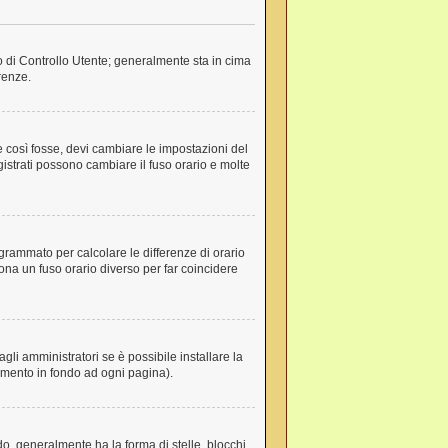
lo di Controllo Utente; generalmente sta in cima
renze.
e così fosse, devi cambiare le impostazioni del
egistrati possono cambiare il fuso orario e molte
rogrammato per calcolare le differenze di orario
ziona un fuso orario diverso per far coincidere
li amministratori se è possibile installare la
gamento in fondo ad ogni pagina).
, generalmente ha la forma di stelle, blocchi