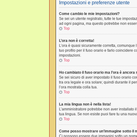
Impostazioni e preferenze utente
Come cambio le mie impostazioni?
Se sei un utente registrato, tutte le tue impos
ad ogni pagina, ma questo potrebbe non essere 
Top
L’ora non è corretta!
L’ora è quasi sicuramente corretta, comunque l’
tuo profilo per il fuso orario e farlo coincidere
impostazioni.
Top
Ho cambiato il fuso orario ma l’ora è ancora 
Se sei sicuro di aver impostato il fuso orario co
tra ora legale e ora solare; quindi durante il pe
l’ora mostrata colla tua.
Top
La mia lingua non è nella lista!
L’amministratore potrebbe non aver installato il
tua lingua. Se non esiste puoi fare tu una nuova
Top
Come posso mostrare un’immagine sotto il 
Ci possono essere due immagini sotto un nome 