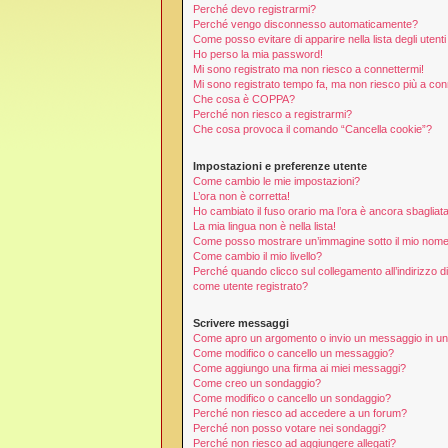
Perché devo registrarmi?
Perché vengo disconnesso automaticamente?
Come posso evitare di apparire nella lista degli utenti 
Ho perso la mia password!
Mi sono registrato ma non riesco a connettermi!
Mi sono registrato tempo fa, ma non riesco più a con
Che cosa è COPPA?
Perché non riesco a registrarmi?
Che cosa provoca il comando “Cancella cookie”?
Impostazioni e preferenze utente
Come cambio le mie impostazioni?
L’ora non è corretta!
Ho cambiato il fuso orario ma l’ora è ancora sbagliata
La mia lingua non è nella lista!
Come posso mostrare un’immagine sotto il mio nome
Come cambio il mio livello?
Perché quando clicco sul collegamento all’indirizzo d
come utente registrato?
Scrivere messaggi
Come apro un argomento o invio un messaggio in u
Come modifico o cancello un messaggio?
Come aggiungo una firma ai miei messaggi?
Come creo un sondaggio?
Come modifico o cancello un sondaggio?
Perché non riesco ad accedere a un forum?
Perché non posso votare nei sondaggi?
Perché non riesco ad aggiungere allegati?