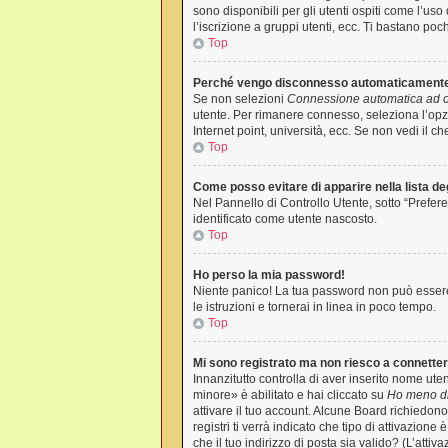
sono disponibili per gli utenti ospiti come l’us
l’iscrizione a gruppi utenti, ecc. Ti bastano poc
Top
Perché vengo disconnesso automaticament
Se non selezioni
Connessione automatica ad og
utente. Per rimanere connesso, seleziona l’opzi
Internet point, università, ecc. Se non vedi il c
Top
Come posso evitare di apparire nella lista degl
Nel Pannello di Controllo Utente, sotto “Prefere
identificato come utente nascosto.
Top
Ho perso la mia password!
Niente panico! La tua password non può essere 
le istruzioni e tornerai in linea in poco tempo.
Top
Mi sono registrato ma non riesco a connette
Innanzitutto controlla di aver inserito nome ut
minore» è abilitato e hai cliccato su
Ho meno di
attivare il tuo account. Alcune Board richiedono
registri ti verrà indicato che tipo di attivazione
che il tuo indirizzo di posta sia valido? (L’atti