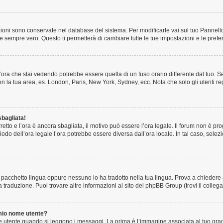
tazioni sono conservate nel database del sistema. Per modificarle vai sul tuo Pannel
sempre vero. Questo ti permetterà di cambiare tutte le tue impostazioni e le prefe
ora che stai vedendo potrebbe essere quella di un fuso orario differente dal tuo. S
 con la tua area, es. London, Paris, New York, Sydney, ecc. Nota che solo gli utenti r
sbagliata!
rretto e l’ora è ancora sbagliata, il motivo può essere l’ora legale. Il forum non è p
riodo dell’ora legale l’ora potrebbe essere diversa dall’ora locale. In tal caso, sele
 pacchetto lingua oppure nessuno lo ha tradotto nella tua lingua. Prova a chiedere ag
 traduzione. Puoi trovare altre informazioni al sito del phpBB Group (trovi il colle
mio nome utente?
utente quando si leggono i messaggi. La prima è l’immagine associata al tuo grado