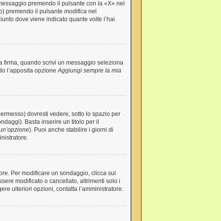
 messaggio premendo il pulsante con la «X» nel
to) premendo il pulsante
modifica
nel
iunto dove viene indicato quante volte l’hai
la firma, quando scrivi un messaggio seleziona
ndo l’apposita opzione
Aggiungi sempre la mia
ermesso) dovresti vedere, sotto lo spazio per
ndaggi). Basta inserire un titolo per il
un’opzione
). Puoi anche stabilire i giorni di
nistratore.
tore. Per modificare un sondaggio, clicca sul
re modificato o cancellato, altrimenti solo i
re ulteriori opzioni, contatta l’amministratore.