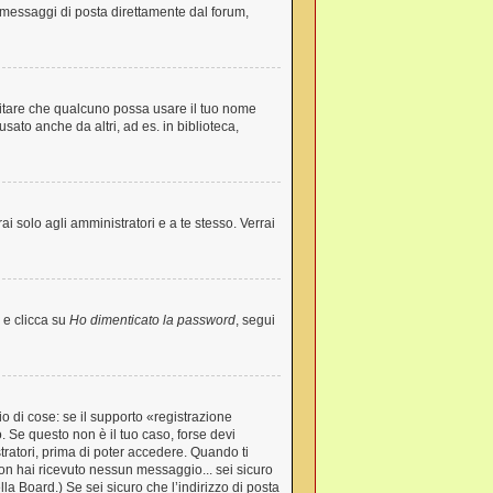
re messaggi di posta direttamente dal forum,
evitare che qualcuno possa usare il tuo nome
ato anche da altri, ad es. in biblioteca,
ai solo agli amministratori e a te stesso. Verrai
 e clicca su
Ho dimenticato la password
, segui
o di cose: se il supporto «registrazione
o. Se questo non è il tuo caso, forse devi
tratori, prima di poter accedere. Quando ti
e non hai ricevuto nessun messaggio... sei sicuro
lla Board.) Se sei sicuro che l’indirizzo di posta