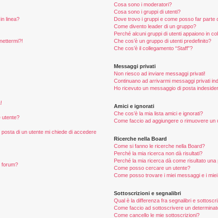
Cosa sono i moderatori?
Cosa sono i gruppi di utenti?
in linea?
Dove trovo i gruppi e come posso far parte d
Come divento leader di un gruppo?
Perché alcuni gruppi di utenti appaiono in colo
nettermi?!
Che cos’è un gruppo di utenti predefinito?
Che cos’è il collegamento “Staff”?
Messaggi privati
Non riesco ad inviare messaggi privati!
Continuano ad arrivarmi messaggi privati ind
Ho ricevuto un messaggio di posta indeside
!
Amici e ignorati
Che cos’è la mia lista amici e ignorati?
 utente?
Come faccio ad aggiungere o rimuovere un ute
i posta di un utente mi chiede di accedere
Ricerche nella Board
Come si fanno le ricerche nella Board?
Perché la mia ricerca non dà risultati?
Perché la mia ricerca dà come risultato una
n forum?
Come posso cercare un utente?
Come posso trovare i miei messaggi e i mie
Sottoscrizioni e segnalibri
Qual è la differenza fra segnalibri e sottoscr
Come faccio ad sottoscrivere un determina
Come cancello le mie sottoscrizioni?