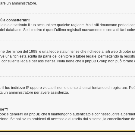
ttare un amministratore.
iù a connettermi?!
ato o disattivato il tuo account per qualche ragione. Molti siti rimuovono periodic
del database. Se il motivo è quest’ultimo registrati nuovamente e cerca di farti co
e dei minori del 1998, è una legge statunitense che richiede ai siti web di poter ra
ve una richiesta scritta da parte del genitore o tutore legale, permettendo la registr
 un consulente legale per assistenza. Nota bene che il phpBB Group non può fornire c
 il tuo indirizzo IP oppure vietato il nome utente che stai tentando di registrare. Può
tatta un amministratore per avere assistenza.
kie”?
 cookie generati da phpBB che ti mantengono autenticato e connesso, oltre a permett
unzione. Se hai avuto problemi di accesso o di uscita dal sistema, la cancellazione d