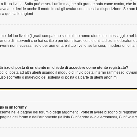
to o il tuo livello. Sotto può esserci un’immagine più grande nota come avatar, che i
 avatar e decide anche il modo in cui gli avatar sono messi a disposizione. Se non ti
 a questa le ragioni.
e del tuo livello (i gradi compaiono sotto al tuo nome utente nei messaggi e nel tuo
 numero di interventi che hai scritto e per identificare certi utenti; ad es., moderato
rventi non necessari solo per aumentare il tuo livello; se fai così, i moderatori o l
irizzo di posta di un utente mi chiede di accedere come utente registrato?
ggi di posta ad altri utenti usando il modulo di invio posta interno (ammesso, ovvia
so scorretto o malevolo del sistema di posta da parte di utenti anonimi.
io in un forum?
sente nelle pagine dei forum o degli argomenti. Potresti avere bisogno di registrart
 pagina del forum o dell’argomento (la lista
Puoi aprire nuovi argomenti
,
Puoi votar